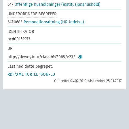
647
Offentlige husholdninger (institusjonshushold)
UNDERORDNEDE BEGREPER
647.0683
Personalforvaltning (HR-ledelse)
IDENTIFIKATOR
ocd00159973
URI
http://dewey.info/class/647.068/e23/
Last ned dette begrepet:
RDF/XML
TURTLE
JSON-LD
Opprettet 04.02.2010, sist endret 25.01.2017