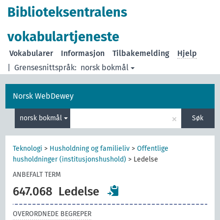
Biblioteksentralens
vokabulartjeneste
Vokabularer
Informasjon
Tilbakemelding
Hjelp
|
Grensesnittspråk:
norsk bokmål
Norsk WebDewey
×
norsk bokmål
Søk
Teknologi
>
Husholdning og familieliv
>
Offentlige
husholdninger (institusjonshushold)
>
Ledelse
ANBEFALT TERM
647.068
Ledelse
OVERORDNEDE BEGREPER