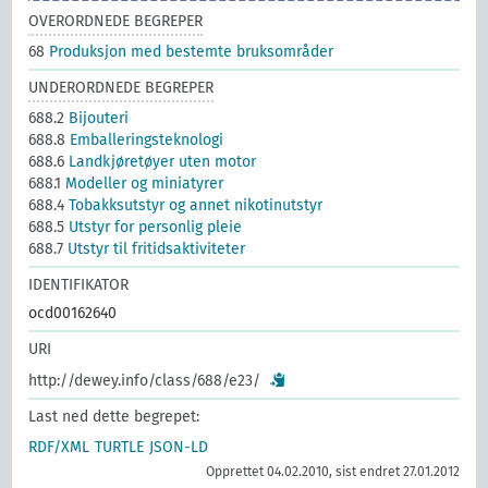
OVERORDNEDE BEGREPER
68
Produksjon med bestemte bruksområder
UNDERORDNEDE BEGREPER
688.2
Bijouteri
688.8
Emballeringsteknologi
688.6
Landkjøretøyer uten motor
688.1
Modeller og miniatyrer
688.4
Tobakksutstyr og annet nikotinutstyr
688.5
Utstyr for personlig pleie
688.7
Utstyr til fritidsaktiviteter
IDENTIFIKATOR
ocd00162640
URI
http://dewey.info/class/688/e23/
Last ned dette begrepet:
RDF/XML
TURTLE
JSON-LD
Opprettet 04.02.2010, sist endret 27.01.2012