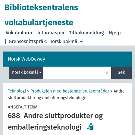
Biblioteksentralens
vokabulartjeneste
Vokabularer
Informasjon
Tilbakemelding
Hjelp
|
Grensesnittspråk:
norsk bokmål
Norsk WebDewey
×
norsk bokmål
Søk
Teknologi
>
Produksjon med bestemte bruksområder
>
Andre
sluttprodukter og emballeringsteknologi
ANBEFALT TERM
688
Andre sluttprodukter og
emballeringsteknologi