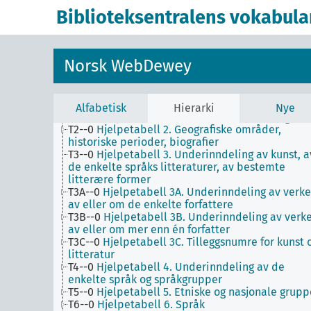
Biblioteksentralens vokabula
Norsk WebDewey
1
Filosofi og psykologi
9
Historie og geografi
Alfabetisk
Hierarki
Nye
T1--0
Hjelpetabell 1. Generell forminndeling
T2--0
Hjelpetabell 2. Geografiske områder,
historiske perioder, biografier
T3--0
Hjelpetabell 3. Underinndeling av kunst, a
de enkelte språks litteraturer, av bestemte
litterære former
T3A--0
Hjelpetabell 3A. Underinndeling av verke
av eller om de enkelte forfattere
T3B--0
Hjelpetabell 3B. Underinndeling av verk
av eller om mer enn én forfatter
T3C--0
Hjelpetabell 3C. Tilleggsnumre for kunst 
litteratur
T4--0
Hjelpetabell 4. Underinndeling av de
enkelte språk og språkgrupper
T5--0
Hjelpetabell 5. Etniske og nasjonale grupp
T6--0
Hjelpetabell 6. Språk