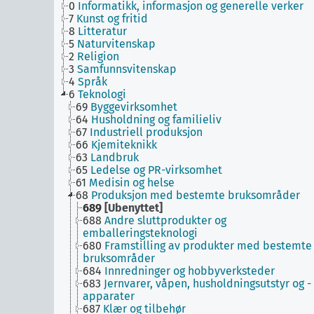
0
Informatikk, informasjon og generelle verker
7
Kunst og fritid
8
Litteratur
5
Naturvitenskap
2
Religion
3
Samfunnsvitenskap
4
Språk
6
Teknologi
69
Byggevirksomhet
64
Husholdning og familieliv
67
Industriell produksjon
66
Kjemiteknikk
63
Landbruk
65
Ledelse og PR-virksomhet
61
Medisin og helse
68
Produksjon med bestemte bruksområder
689
[Ubenyttet]
688
Andre sluttprodukter og
emballeringsteknologi
680
Framstilling av produkter med bestemte
bruksområder
684
Innredninger og hobbyverksteder
683
Jernvarer, våpen, husholdningsutstyr og -
apparater
687
Klær og tilbehør