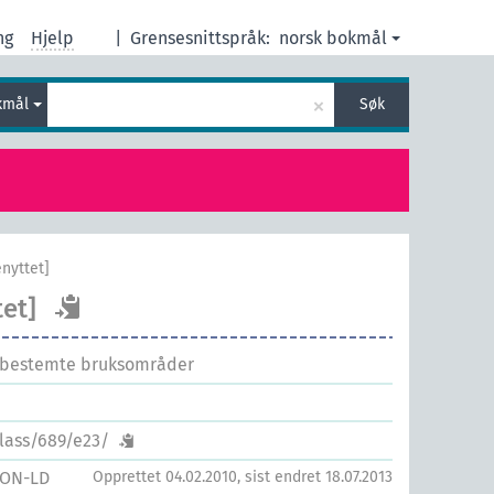
ng
Hjelp
|
Grensesnittspråk:
norsk bokmål
×
kmål
Søk
nyttet]
et]
 bestemte bruksområder
class/689/e23/
SON-LD
Opprettet 04.02.2010, sist endret 18.07.2013