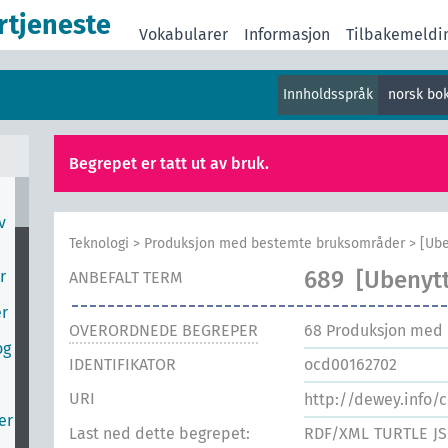
rtjeneste
Vokabularer
Informasjon
Tilbakemeldi
Innholdsspråk
norsk bo
Begrepet er tatt ut av bruk.
v
Teknologi
>
Produksjon med bestemte bruksområder
>
[Ube
689
[Ubenytt
r
ANBEFALT TERM
er
OVERORDNEDE BEGREPER
68
Produksjon med
og
IDENTIFIKATOR
ocd00162702
URI
http://dewey.info/
er
Last ned dette begrepet:
RDF/XML
TURTLE
J