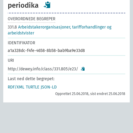
periodika
OVERORDNEDE BEGREPER
331.8
Arbeidstakerorganisasjoner, tarifforhandlinger og
arbeidstvister
IDENTIFIKATOR
a1a328dc-f4fe-4658-8b58-bab9ba9e33d8
URI
http://dewey.info/class/331.805/e23/
Last ned dette begrepet:
RDF/XML
TURTLE
JSON-LD
Opprettet 25.06.2018, sist endret 25.06.2018