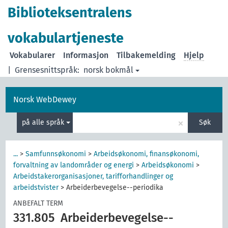
Biblioteksentralens
vokabulartjeneste
Vokabularer
Informasjon
Tilbakemelding
Hjelp
|
Grensesnittspråk:
norsk bokmål
Norsk WebDewey
×
på alle språk
Søk
...
>
Samfunnsøkonomi
>
Arbeidsøkonomi, finansøkonomi,
forvaltning av landområder og energi
>
Arbeidsøkonomi
>
Arbeidstakerorganisasjoner, tarifforhandlinger og
arbeidstvister
>
Arbeiderbevegelse--periodika
ANBEFALT TERM
331.805
Arbeiderbevegelse--