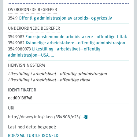
OVERORDNEDE BEGREPER
354.9
Offentlig administrasjon av arbeids- og yrkesliv
UNDERORDNEDE BEGREPER
354.9087
Funksjonshemmede arbeidstakere--offentlige tiltak
354.9082
Kvinnelige arbeidstakere--offentlig administrasjon
354.9080973
Likestilling i arbeidslivet--offentlig
administrasjon--USA, …
HENVISNINGSTERM
Likestilling i arbeidslivet--offentlig administrasjon
Likestilling i arbeidslivet--offentlige tiltak
IDENTIFIKATOR
ocd00138748
URI
http://dewey.info/class/354.908/e23/
Last ned dette begrepet:
RDF/XML
TURTLE
JSON-LD