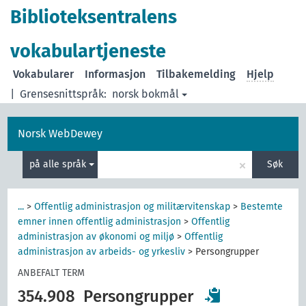
Biblioteksentralens
vokabulartjeneste
Vokabularer
Informasjon
Tilbakemelding
Hjelp
|
Grensesnittspråk:
norsk bokmål
Norsk WebDewey
×
på alle språk
Søk
...
>
Offentlig administrasjon og militærvitenskap
>
Bestemte
emner innen offentlig administrasjon
>
Offentlig
administrasjon av økonomi og miljø
>
Offentlig
administrasjon av arbeids- og yrkesliv
>
Persongrupper
ANBEFALT TERM
354.908
Persongrupper