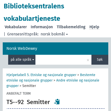
Biblioteksentralens
vokabulartjeneste
Vokabularer
Informasjon
Tilbakemelding
Hjelp
|
Grensesnittspråk:
norsk bokmål
Norsk WebDewey
×
på alle språk
Søk
Hjelpetabell 5. Etniske og nasjonale grupper
>
Bestemte
etniske og nasjonale grupper
>
Andre etniske og nasjonale
grupper
>
Semitter
ANBEFALT TERM
T5--92
Semitter