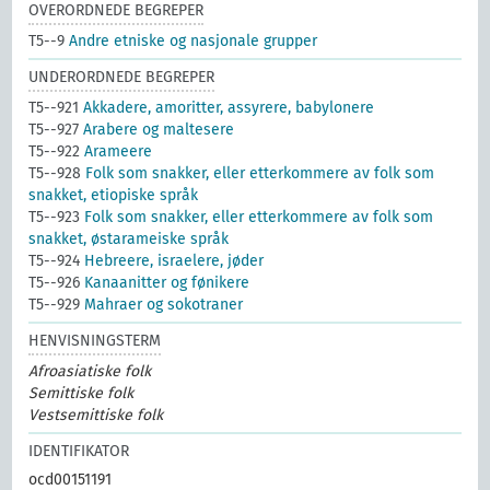
OVERORDNEDE BEGREPER
T5--9
Andre etniske og nasjonale grupper
UNDERORDNEDE BEGREPER
T5--921
Akkadere, amoritter, assyrere, babylonere
T5--927
Arabere og maltesere
T5--922
Arameere
T5--928
Folk som snakker, eller etterkommere av folk som
snakket, etiopiske språk
T5--923
Folk som snakker, eller etterkommere av folk som
snakket, østarameiske språk
T5--924
Hebreere, israelere, jøder
T5--926
Kanaanitter og fønikere
T5--929
Mahraer og sokotraner
HENVISNINGSTERM
Afroasiatiske folk
Semittiske folk
Vestsemittiske folk
IDENTIFIKATOR
ocd00151191