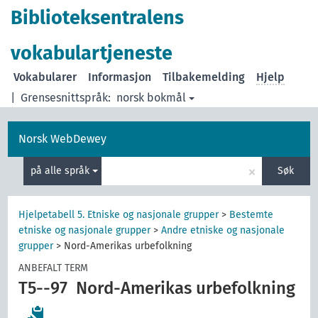
Biblioteksentralens
vokabulartjeneste
Vokabularer
Informasjon
Tilbakemelding
Hjelp
|
Grensesnittspråk:
norsk bokmål
Norsk WebDewey
×
på alle språk
Søk
Hjelpetabell 5. Etniske og nasjonale grupper
>
Bestemte
etniske og nasjonale grupper
>
Andre etniske og nasjonale
grupper
>
Nord-Amerikas urbefolkning
ANBEFALT TERM
T5--97
Nord-Amerikas urbefolkning