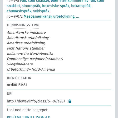
T5--975
Folk som snakker, eller etterkommere av folk som
snakket, siouxspråk, irokesiske språk, hokanspråk,
chumashspråk, yukispråk
T5--97072
Mesoamerikansk urbefolkning, …
HENVISNINGSTERM
Amerikanske indianere
Amerikansk urbefolkning
Amerikas urbefolkning
First Nations stammer
Indianere fra Nord-Amerika
Opprinnelige nasjoner (stammer)
Skogsindianere
Urbefolkning--Nord-Amerika
IDENTIFIKATOR
ocd00151451
URI
http://dewey.info/class/5--97/e23/
Last ned dette begrepet:
RDF/XML
TURTLE
JSON-LD