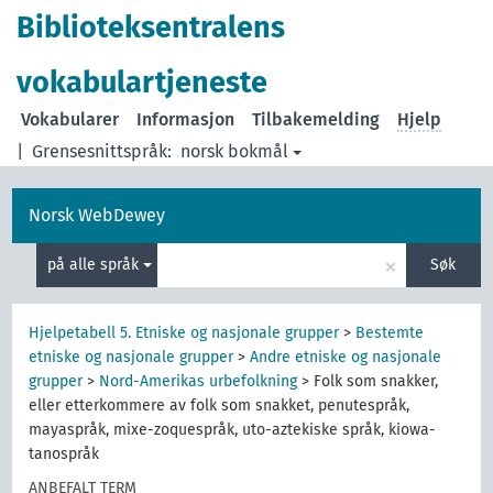
Biblioteksentralens
vokabulartjeneste
Vokabularer
Informasjon
Tilbakemelding
Hjelp
|
Grensesnittspråk:
norsk bokmål
Norsk WebDewey
×
på alle språk
Søk
Hjelpetabell 5. Etniske og nasjonale grupper
>
Bestemte
etniske og nasjonale grupper
>
Andre etniske og nasjonale
grupper
>
Nord-Amerikas urbefolkning
>
Folk som snakker,
eller etterkommere av folk som snakket, penutespråk,
mayaspråk, mixe-zoquespråk, uto-aztekiske språk, kiowa-
tanospråk
ANBEFALT TERM