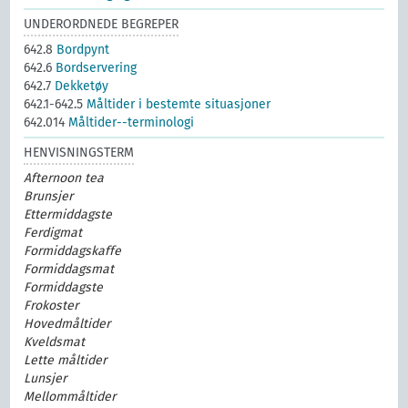
UNDERORDNEDE BEGREPER
642.8
Bordpynt
642.6
Bordservering
642.7
Dekketøy
642.1-642.5
Måltider i bestemte situasjoner
642.014
Måltider--terminologi
HENVISNINGSTERM
Afternoon tea
Brunsjer
Ettermiddagste
Ferdigmat
Formiddagskaffe
Formiddagsmat
Formiddagste
Frokoster
Hovedmåltider
Kveldsmat
Lette måltider
Lunsjer
Mellommåltider