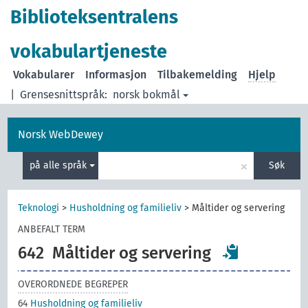
Biblioteksentralens
vokabulartjeneste
Vokabularer
Informasjon
Tilbakemelding
Hjelp
|
Grensesnittspråk:
norsk bokmål
Norsk WebDewey
×
på alle språk
Søk
Teknologi
>
Husholdning og familieliv
>
Måltider og servering
ANBEFALT TERM
642
Måltider og servering
OVERORDNEDE BEGREPER
64
Husholdning og familieliv