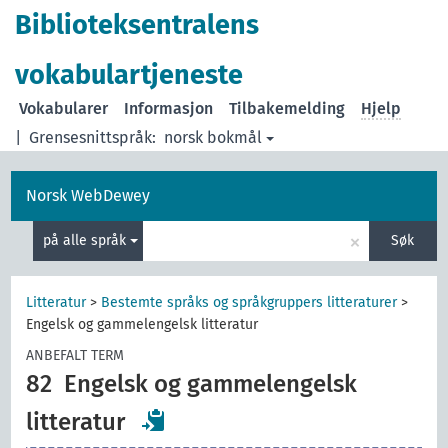
Biblioteksentralens
vokabulartjeneste
Vokabularer
Informasjon
Tilbakemelding
Hjelp
|
Grensesnittspråk:
norsk bokmål
Norsk WebDewey
×
på alle språk
Søk
Litteratur
>
Bestemte språks og språkgruppers litteraturer
>
Engelsk og gammelengelsk litteratur
ANBEFALT TERM
82
Engelsk og gammelengelsk
litteratur