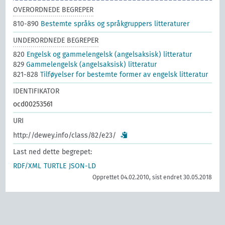
OVERORDNEDE BEGREPER
810-890
Bestemte språks og språkgruppers litteraturer
UNDERORDNEDE BEGREPER
820
Engelsk og gammelengelsk (angelsaksisk) litteratur
829
Gammelengelsk (angelsaksisk) litteratur
821-828
Tilføyelser for bestemte former av engelsk litteratur
IDENTIFIKATOR
ocd00253561
URI
http://dewey.info/class/82/e23/
Last ned dette begrepet:
RDF/XML
TURTLE
JSON-LD
Opprettet 04.02.2010, sist endret 30.05.2018