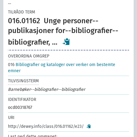
…
TILRÅDD TERM
016.01162
Unge personer--
publikasjoner for--bibliografier--
bibliografier, …
OVERORDNA OMGREP
016
Bibliografier og kataloger over verker om bestemte
emner
TILVISINGSTERM
Barnebøker--bibliografier--bibliografier
IDENTIFIKATOR
ocd00318767
URI
http://dewey.info/class/016.01162/e23/
Last ned dette omgrepet: