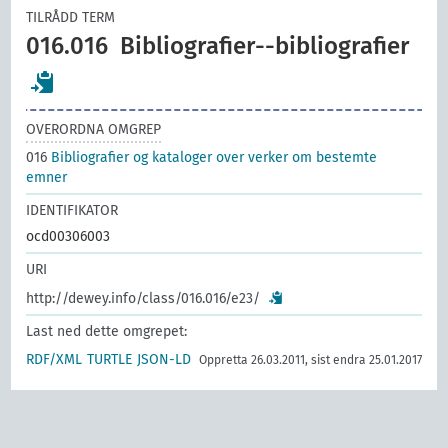
TILRÅDD TERM
016.016
Bibliografier--bibliografier
OVERORDNA OMGREP
016
Bibliografier og kataloger over verker om bestemte
emner
IDENTIFIKATOR
ocd00306003
URI
http://dewey.info/class/016.016/e23/
Last ned dette omgrepet:
RDF/XML
TURTLE
JSON-LD
Oppretta 26.03.2011, sist endra 25.01.2017