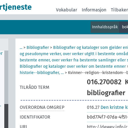
r
rtjeneste
me
Vokabular
Informasjon
Tilbake
,
Innhaldsspråk
bo
e
m
...
>
Bibliografier
>
Bibliografier og kataloger som gjelder e
er
og pseudonyme verker, over verker utgitt i bestemte områd
bestemte emner, over verker fra bestemte samlinger eller s
Bibliografier og kataloger over verker om bestemte emner
historie--bibliografier, …
>
Kvinner--religion--kristendom--b
016.270082
TILRÅDD TERM
bibliografier
…
OVERORDNA OMGREP
016.27
Den kristne k
IDENTIFIKATOR
b0d774f7-07da-4f5
URI
http://dewey.info/