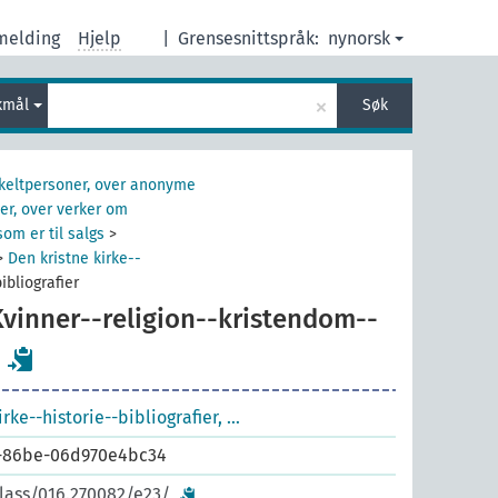
melding
Hjelp
|
Grensesnittspråk:
nynorsk
×
kmål
Søk
nkeltpersoner, over anonyme
er, over verker om
om er til salgs
>
>
Den kristne kirke--
ibliografier
Kvinner--religion--kristendom--
irke--historie--bibliografier, …
1-86be-06d970e4bc34
class/016.270082/e23/