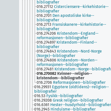
bibliografier
016.27112
Cisterciensere‎--kirkehistorie--
bibliografier
016.2701
Den apostoliske kirke--
bibliografier
016.2713
Fransiskanere--kirkehistorie--
bibliografier
016.274206
Kristendom--England--
reformasjonen--bibliografier
016.274897
Kristendom--Finland--
bibliografier
016.274843
Kristendom--Nord-Norge
(Norge)--bibliografier
016.274806
Kristendom--Norden--
reformasjonen--bibliografier
016.27481
Kristendom--Norge--bibliografi
016.270082
Kvinner--religion--
kristendom--bibliografier
016.2706
Reformasjonen--bibliografier
016.29931
Egyptere (oldtidens)--religion--
bibliografier
016.53
Fysikk--bibliografier
016.29208
Gresk religion--bibliografier
016.6361
Hester--husdyrhold--bibliografier
016.2945
Hinduisme--bibliografier