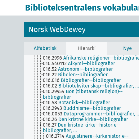
012-017
Bibliografier og kataloger som gjelde
Biblioteksentralens vokabula
enkeltpersoner, over anonyme og pseudony
verker, over verker utgitt i bestemte områder
over verker om bestemte emner, over verker
fra bestemte samlinger eller som er til salgs
Norsk WebDewey
013
[Ubenyttet]
014
Bibliografier og kataloger over anonym
og pseudonyme verker
016
Bibliografier og kataloger over verker o
Alfabetisk
Hierarki
Nye
bestemte emner
016.2996
Afrikanske religioner--bibliografi
016.540112
Alkymi--bibliografier
016.52
Astronomi--bibliografier
016.22
Bibelen--bibliografier
016.016
Bibliografier--bibliografier
016.02
Bibliotekvitenskap--bibliografier, …
016.29954
Bon (tibetansk religion)--
bibliografier
016.58
Botanikk--bibliografier
016.2943
Buddhisme--bibliografier
016.0053
Dataprogrammer--bibliografier, 
016.26
Den kristne kirke--bibliografier
016.27
Den kristne kirke--historie--
bibliografier, …
016.2714
Augustinere--kirkehistorie--