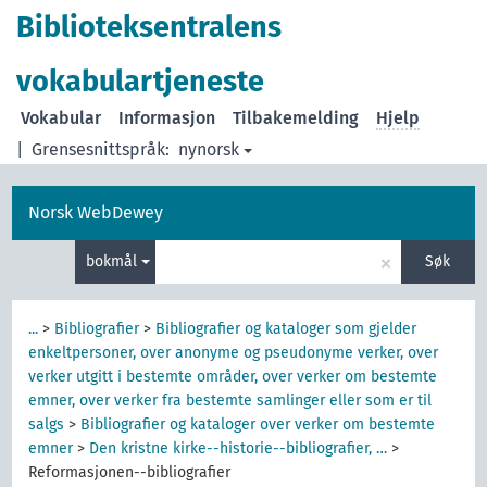
Biblioteksentralens
vokabulartjeneste
Vokabular
Informasjon
Tilbakemelding
Hjelp
|
Grensesnittspråk:
nynorsk
Norsk WebDewey
×
bokmål
Søk
...
>
Bibliografier
>
Bibliografier og kataloger som gjelder
enkeltpersoner, over anonyme og pseudonyme verker, over
verker utgitt i bestemte områder, over verker om bestemte
emner, over verker fra bestemte samlinger eller som er til
salgs
>
Bibliografier og kataloger over verker om bestemte
emner
>
Den kristne kirke--historie--bibliografier, …
>
Reformasjonen--bibliografier