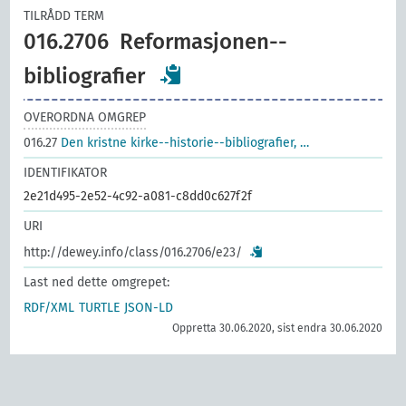
TILRÅDD TERM
016.2706
Reformasjonen--
bibliografier
OVERORDNA OMGREP
016.27
Den kristne kirke--historie--bibliografier, …
IDENTIFIKATOR
2e21d495-2e52-4c92-a081-c8dd0c627f2f
URI
http://dewey.info/class/016.2706/e23/
Last ned dette omgrepet:
RDF/XML
TURTLE
JSON-LD
Oppretta 30.06.2020, sist endra 30.06.2020