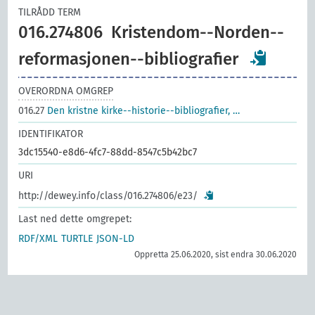
TILRÅDD TERM
016.274806
Kristendom--Norden--
reformasjonen--bibliografier
OVERORDNA OMGREP
016.27
Den kristne kirke--historie--bibliografier, …
IDENTIFIKATOR
3dc15540-e8d6-4fc7-88dd-8547c5b42bc7
URI
http://dewey.info/class/016.274806/e23/
Last ned dette omgrepet:
RDF/XML
TURTLE
JSON-LD
Oppretta 25.06.2020, sist endra 30.06.2020