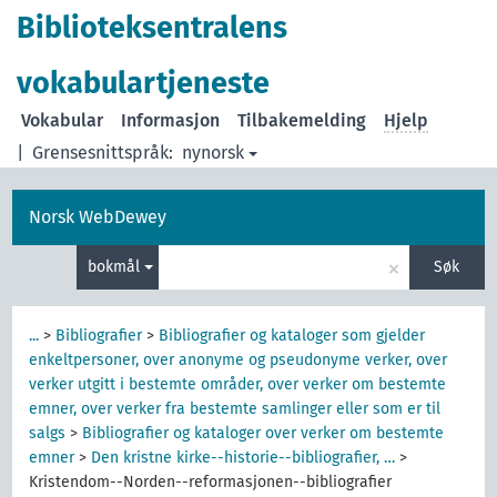
Biblioteksentralens
vokabulartjeneste
Vokabular
Informasjon
Tilbakemelding
Hjelp
|
Grensesnittspråk:
nynorsk
Norsk WebDewey
×
bokmål
Søk
...
>
Bibliografier
>
Bibliografier og kataloger som gjelder
enkeltpersoner, over anonyme og pseudonyme verker, over
verker utgitt i bestemte områder, over verker om bestemte
emner, over verker fra bestemte samlinger eller som er til
salgs
>
Bibliografier og kataloger over verker om bestemte
emner
>
Den kristne kirke--historie--bibliografier, …
>
Kristendom--Norden--reformasjonen--bibliografier