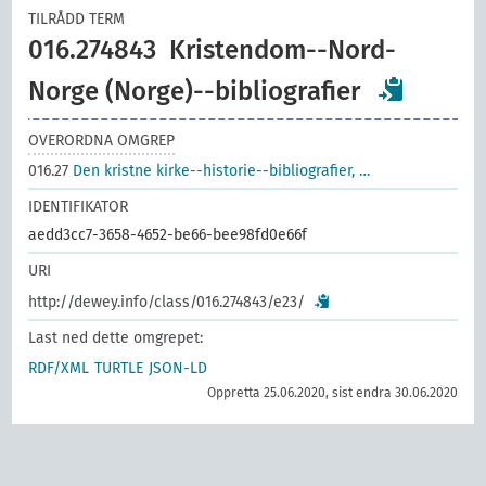
TILRÅDD TERM
016.274843
Kristendom--Nord-
Norge (Norge)--bibliografier
OVERORDNA OMGREP
016.27
Den kristne kirke--historie--bibliografier, …
IDENTIFIKATOR
aedd3cc7-3658-4652-be66-bee98fd0e66f
URI
http://dewey.info/class/016.274843/e23/
Last ned dette omgrepet:
RDF/XML
TURTLE
JSON-LD
Oppretta 25.06.2020, sist endra 30.06.2020