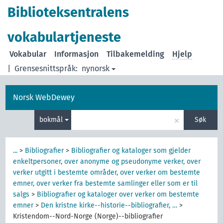
Biblioteksentralens
vokabulartjeneste
Vokabular
Informasjon
Tilbakemelding
Hjelp
|
Grensesnittspråk:
nynorsk
Norsk WebDewey
×
bokmål
Søk
...
>
Bibliografier
>
Bibliografier og kataloger som gjelder
enkeltpersoner, over anonyme og pseudonyme verker, over
verker utgitt i bestemte områder, over verker om bestemte
emner, over verker fra bestemte samlinger eller som er til
salgs
>
Bibliografier og kataloger over verker om bestemte
emner
>
Den kristne kirke--historie--bibliografier, …
>
Kristendom--Nord-Norge (Norge)--bibliografier