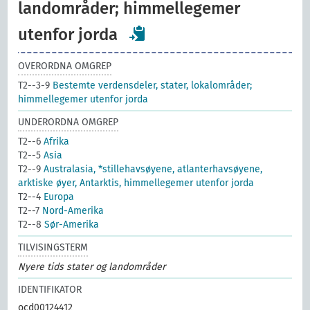
landområder; himmellegemer
utenfor jorda
OVERORDNA OMGREP
T2--3-9
Bestemte verdensdeler, stater, lokalområder;
himmellegemer utenfor jorda
UNDERORDNA OMGREP
T2--6
Afrika
T2--5
Asia
T2--9
Australasia, *stillehavsøyene, atlanterhavsøyene,
arktiske øyer, Antarktis, himmellegemer utenfor jorda
T2--4
Europa
T2--7
Nord-Amerika
T2--8
Sør-Amerika
TILVISINGSTERM
Nyere tids stater og landområder
IDENTIFIKATOR
ocd00124412