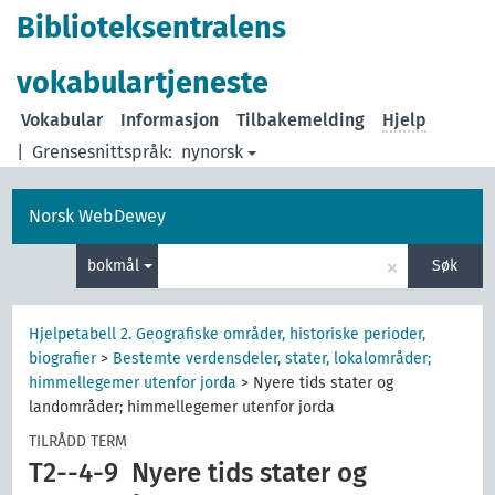
Biblioteksentralens
vokabulartjeneste
Vokabular
Informasjon
Tilbakemelding
Hjelp
|
Grensesnittspråk:
nynorsk
Norsk WebDewey
×
bokmål
Søk
Hjelpetabell 2. Geografiske områder, historiske perioder,
biografier
>
Bestemte verdensdeler, stater, lokalområder;
himmellegemer utenfor jorda
>
Nyere tids stater og
landområder; himmellegemer utenfor jorda
TILRÅDD TERM
T2--4-9
Nyere tids stater og