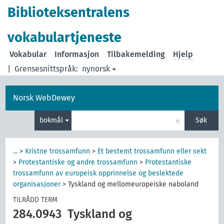
Biblioteksentralens
vokabulartjeneste
Vokabular
Informasjon
Tilbakemelding
Hjelp
|
Grensesnittspråk:
nynorsk
Norsk WebDewey
×
bokmål
Søk
...
>
Kristne trossamfunn
>
Et bestemt trossamfunn eller sekt
>
Protestantiske og andre trossamfunn
>
Protestantiske
trossamfunn av europeisk opprinnelse og beslektede
organisasjoner
>
Tyskland og mellomeuropeiske naboland
TILRÅDD TERM
284.0943
Tyskland og