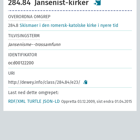
284.84
Jansenist-kirker
OVERORDNA OMGREP
284.8
Skismaer i den romersk-katolske kirke i nyere tid
TILVISINGSTERM
Jansenisme--trossamfunn
IDENTIFIKATOR
ocd00122200
URI
http://dewey.info/class/284.84/e23/
Last ned dette omgrepet:
RDF/XML
TURTLE
JSON-LD
Oppretta 03.12.2009, sist endra 01.04.2015