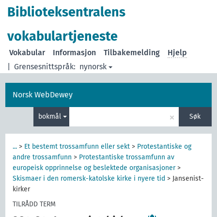
Biblioteksentralens
vokabulartjeneste
Vokabular
Informasjon
Tilbakemelding
Hjelp
|
Grensesnittspråk:
nynorsk
Norsk WebDewey
×
bokmål
Søk
...
>
Et bestemt trossamfunn eller sekt
>
Protestantiske og
andre trossamfunn
>
Protestantiske trossamfunn av
europeisk opprinnelse og beslektede organisasjoner
>
Skismaer i den romersk-katolske kirke i nyere tid
>
Jansenist-
kirker
TILRÅDD TERM