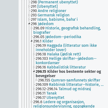
298
(Permanent ubenyttet)
291
[Ubenyttet]
290
Andre religioner
293
Germansk religion
297
Islam, babisme, baha'i
296
Jødedom
296.09
Historie, geografisk behandling,
biografier
296.05
Jødedom--periodika
296.1
Kilder
296.19
Haggada (litteratur som ikke
inneholder lover)
296.18
Halaka (jødisk rett)
296.103
Hellige skrifter--jødedom--
konkordanser
296.16
Kabbalistisk litteratur
296.15
Kilder hos bestemte sekter og
bevegelser
296.155
Qumran-samfunnets skrifter
296.109
Rabbinsk litteratur--historie, …
296.12-296.14
Talmud og midrasj
296.11
Tanak
296.17
Ubenyttet
296.6
Ledere og organisasjon,
religionsundervisning, oppsøkende