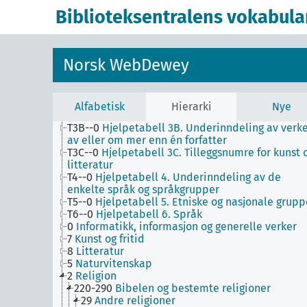
1
Filosofi og psykologi
Biblioteksentralens vokabula
9
Historie og geografi
T1--0
Hjelpetabell 1. Generell forminndeling
T2--0
Hjelpetabell 2. Geografiske områder,
historiske perioder, biografier
Norsk WebDewey
T3--0
Hjelpetabell 3. Underinndeling av kunst, a
de enkelte språks litteraturer, av bestemte
litterære former
T3A--0
Hjelpetabell 3A. Underinndeling av verke
Alfabetisk
Hierarki
Nye
av eller om de enkelte forfattere
T3B--0
Hjelpetabell 3B. Underinndeling av verk
av eller om mer enn én forfatter
T3C--0
Hjelpetabell 3C. Tilleggsnumre for kunst 
litteratur
T4--0
Hjelpetabell 4. Underinndeling av de
enkelte språk og språkgrupper
T5--0
Hjelpetabell 5. Etniske og nasjonale grupp
T6--0
Hjelpetabell 6. Språk
0
Informatikk, informasjon og generelle verker
7
Kunst og fritid
8
Litteratur
5
Naturvitenskap
2
Religion
220-290
Bibelen og bestemte religioner
29
Andre religioner