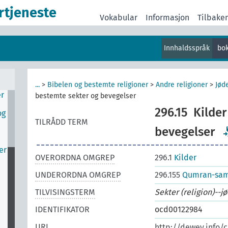
rtjeneste
Vokabular
Informasjon
Tilbake
Innhaldsspråk
bo
v
r
...
>
Bibelen og bestemte religioner
>
Andre religioner
>
Jød
er
bestemte sekter og bevegelser
296.15
Kilder
og
TILRÅDD TERM
bevegelser
er
OVERORDNA OMGREP
296.1
Kilder
UNDERORDNA OMGREP
296.155
Qumran-samf
TILVISINGSTERM
Sekter (religion)--
IDENTIFIKATOR
ocd00122984
URI
http://dewey.info/c