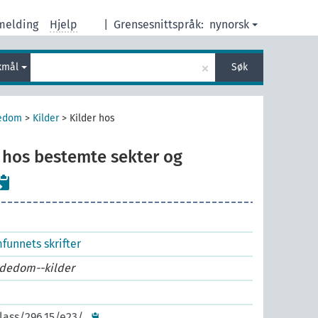
melding
Hjelp
|
Grensesnittspråk:
nynorsk
×
kmål
Søk
edom
>
Kilder
>
Kilder hos
 hos bestemte sekter og
unnets skrifter
jødedom--kilder
lass/296.15/e23/