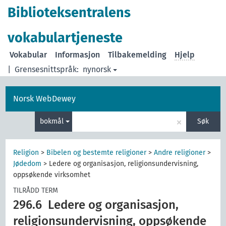
Biblioteksentralens
vokabulartjeneste
Vokabular
Informasjon
Tilbakemelding
Hjelp
|
Grensesnittspråk:
nynorsk
Norsk WebDewey
×
bokmål
Søk
Religion
>
Bibelen og bestemte religioner
>
Andre religioner
>
Jødedom
>
Ledere og organisasjon, religionsundervisning,
oppsøkende virksomhet
TILRÅDD TERM
296.6
Ledere og organisasjon,
religionsundervisning, oppsøkende