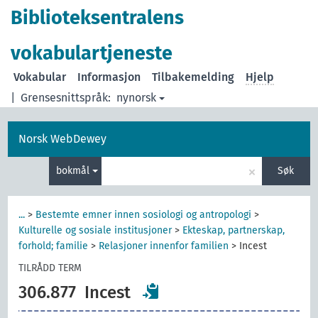
Biblioteksentralens
vokabulartjeneste
Vokabular
Informasjon
Tilbakemelding
Hjelp
|
Grensesnittspråk:
nynorsk
Norsk WebDewey
×
bokmål
Søk
...
>
Bestemte emner innen sosiologi og antropologi
>
Kulturelle og sosiale institusjoner
>
Ekteskap, partnerskap,
forhold; familie
>
Relasjoner innenfor familien
>
Incest
TILRÅDD TERM
306.877
Incest