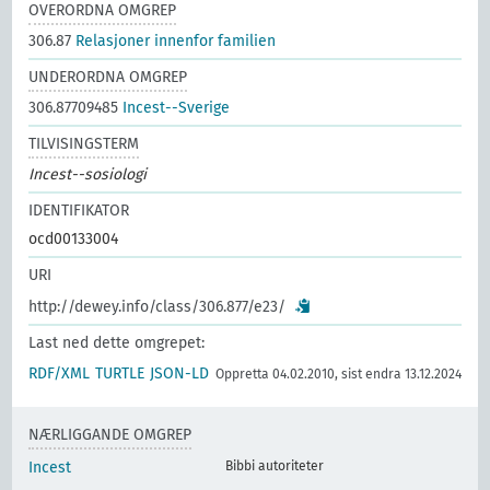
OVERORDNA OMGREP
306.87
Relasjoner innenfor familien
UNDERORDNA OMGREP
306.87709485
Incest--Sverige
TILVISINGSTERM
Incest--sosiologi
IDENTIFIKATOR
ocd00133004
URI
http://dewey.info/class/306.877/e23/
Last ned dette omgrepet:
RDF/XML
TURTLE
JSON-LD
Oppretta 04.02.2010, sist endra 13.12.2024
NÆRLIGGANDE OMGREP
Incest
Bibbi autoriteter