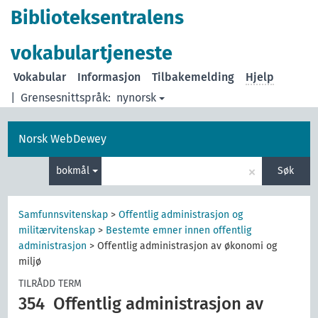
Biblioteksentralens
vokabulartjeneste
Vokabular
Informasjon
Tilbakemelding
Hjelp
|
Grensesnittspråk:
nynorsk
Norsk WebDewey
×
bokmål
Søk
Samfunnsvitenskap
>
Offentlig administrasjon og
militærvitenskap
>
Bestemte emner innen offentlig
administrasjon
>
Offentlig administrasjon av økonomi og
miljø
TILRÅDD TERM
354
Offentlig administrasjon av