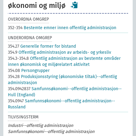
økonomi og miljø
OVERORDNA OMGREP
352-354
Bestemte emner innen offentlig administrasjon
UNDERORDNA OMGREP
354.27
Generelle former for bistand
354.9
Offentlig administrasjon av arbeids- og yrkesliv
354.3-354.8
Offentlig administrasjon av bestemte områder
innen økonomisk og miljørelatert aktivitet
354.08
Persongrupper
354.28
Produksjonsstyring (økonomiske tiltak)--offentlig
administrasjon
354.0942837
Samfunnsøkonomi--offentlig administrasjon--
Hull (England)
354.0947
Samfunnsøkonomi--offentlig administrasjon--
Russland
TILVISINGSTERM
Industri--offentlig administrasjon
Samfunnsøkonomi--offentlig administrasjon