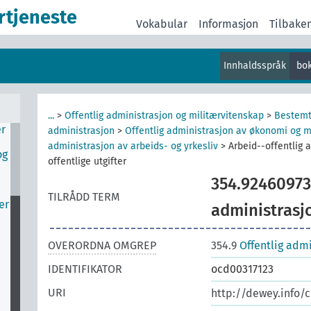
rtjeneste
Vokabular
Informasjon
Tilbake
Innhaldsspråk
bo
v
r
...
>
Offentlig administrasjon og militærvitenskap
>
Bestemt
er
administrasjon
>
Offentlig administrasjon av økonomi og m
administrasjon av arbeids- og yrkesliv
>
Arbeid--offentlig 
og
offentlige utgifter
354.92460973
TILRÅDD TERM
er
administrasjo
OVERORDNA OMGREP
354.9
Offentlig admi
IDENTIFIKATOR
ocd00317123
URI
http://dewey.info/