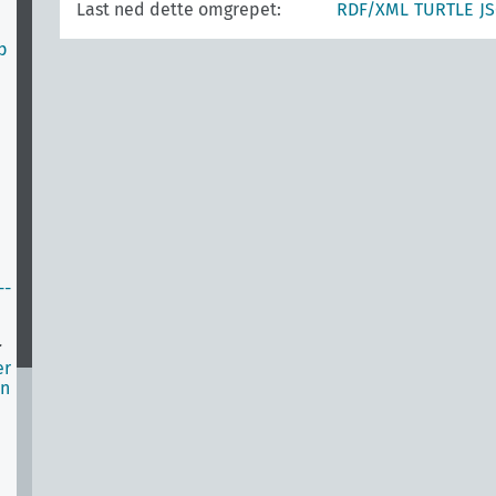
Last ned dette omgrepet:
RDF/XML
TURTLE
J
p
--
r
er
en