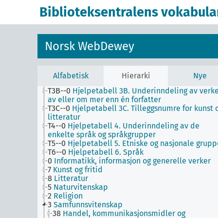
1
Filosofi og psykologi
Biblioteksentralens vokabula
9
Historie og geografi
T1--0
Hjelpetabell 1. Generell forminndeling
T2--0
Hjelpetabell 2. Geografiske områder,
historiske perioder, biografier
Norsk WebDewey
T3--0
Hjelpetabell 3. Underinndeling av kunst, a
de enkelte språks litteraturer, av bestemte
litterære former
T3A--0
Hjelpetabell 3A. Underinndeling av verke
Alfabetisk
Hierarki
Nye
av eller om de enkelte forfattere
T3B--0
Hjelpetabell 3B. Underinndeling av verk
av eller om mer enn én forfatter
T3C--0
Hjelpetabell 3C. Tilleggsnumre for kunst 
litteratur
T4--0
Hjelpetabell 4. Underinndeling av de
enkelte språk og språkgrupper
T5--0
Hjelpetabell 5. Etniske og nasjonale grupp
T6--0
Hjelpetabell 6. Språk
0
Informatikk, informasjon og generelle verker
7
Kunst og fritid
8
Litteratur
5
Naturvitenskap
2
Religion
3
Samfunnsvitenskap
38
Handel, kommunikasjonsmidler og