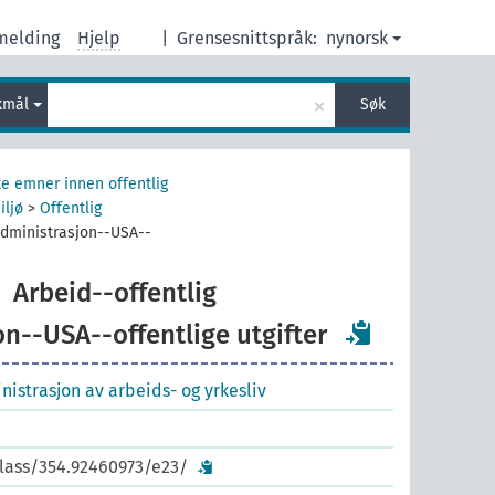
melding
Hjelp
|
Grensesnittspråk:
nynorsk
×
kmål
Søk
e emner innen offentlig
iljø
>
Offentlig
administrasjon--USA--
Arbeid--offentlig
n--USA--offentlige utgifter
nistrasjon av arbeids- og yrkesliv
class/354.92460973/e23/