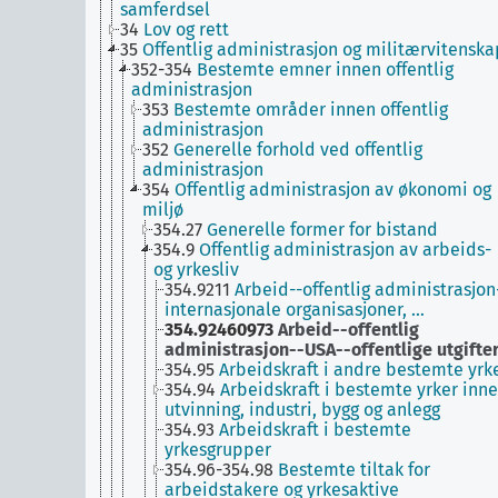
samferdsel
34
Lov og rett
35
Offentlig administrasjon og militærvitenska
352-354
Bestemte emner innen offentlig
administrasjon
353
Bestemte områder innen offentlig
administrasjon
352
Generelle forhold ved offentlig
administrasjon
354
Offentlig administrasjon av økonomi og
miljø
354.27
Generelle former for bistand
354.9
Offentlig administrasjon av arbeids-
og yrkesliv
354.9211
Arbeid--offentlig administrasjon
internasjonale organisasjoner, …
354.92460973
Arbeid--offentlig
administrasjon--USA--offentlige utgifte
354.95
Arbeidskraft i andre bestemte yrk
354.94
Arbeidskraft i bestemte yrker inn
utvinning, industri, bygg og anlegg
354.93
Arbeidskraft i bestemte
yrkesgrupper
354.96-354.98
Bestemte tiltak for
arbeidstakere og yrkesaktive