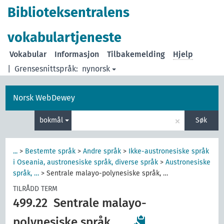
Biblioteksentralens
vokabulartjeneste
Vokabular
Informasjon
Tilbakemelding
Hjelp
|
Grensesnittspråk:
nynorsk
Norsk WebDewey
×
bokmål
Søk
...
>
Bestemte språk
>
Andre språk
>
Ikke-austronesiske språk
i Oseania, austronesiske språk, diverse språk
>
Austronesiske
språk, …
>
Sentrale malayo-polynesiske språk, …
TILRÅDD TERM
499.22
Sentrale malayo-
polynesiske språk, …