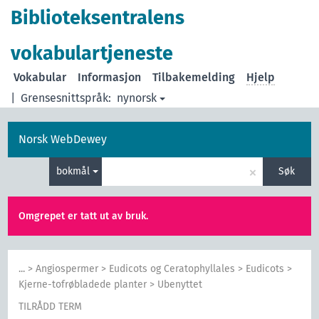
Biblioteksentralens
vokabulartjeneste
Vokabular
Informasjon
Tilbakemelding
Hjelp
|
Grensesnittspråk:
nynorsk
Norsk WebDewey
×
bokmål
Søk
Omgrepet er tatt ut av bruk.
...
>
Angiospermer
>
Eudicots og Ceratophyllales
>
Eudicots
>
Kjerne-tofrøbladede planter
>
Ubenyttet
TILRÅDD TERM