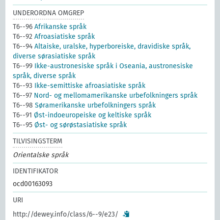
UNDERORDNA OMGREP
T6--96
Afrikanske språk
T6--92
Afroasiatiske språk
T6--94
Altaiske, uralske, hyperboreiske, dravidiske språk,
diverse sørasiatiske språk
T6--99
Ikke-austronesiske språk i Oseania, austronesiske
språk, diverse språk
T6--93
Ikke-semittiske afroasiatiske språk
T6--97
Nord- og mellomamerikanske urbefolkningers språk
T6--98
Søramerikanske urbefolkningers språk
T6--91
Øst-indoeuropeiske og keltiske språk
T6--95
Øst- og sørøstasiatiske språk
TILVISINGSTERM
Orientalske språk
IDENTIFIKATOR
ocd00163093
URI
http://dewey.info/class/6--9/e23/