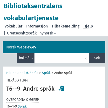
Biblioteksentralens
vokabulartjeneste
Vokabular
Informasjon
Tilbakemelding
Hjelp
|
Grensesnittspråk:
nynorsk
Norsk WebDewey
×
bokmål
Søk
Hjelpetabell 6. Språk
>
Språk
>
Andre språk
TILRÅDD TERM
T6--9
Andre språk
OVERORDNA OMGREP
T6--1-9
Språk