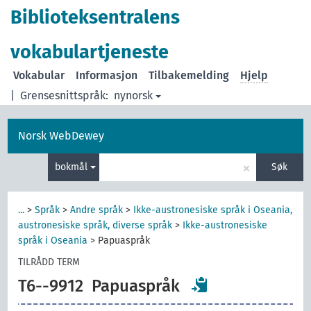
Biblioteksentralens
vokabulartjeneste
Vokabular
Informasjon
Tilbakemelding
Hjelp
|
Grensesnittspråk:
nynorsk
Norsk WebDewey
×
bokmål
Søk
...
>
Språk
>
Andre språk
>
Ikke-austronesiske språk i Oseania,
austronesiske språk, diverse språk
>
Ikke-austronesiske
språk i Oseania
>
Papuaspråk
TILRÅDD TERM
T6--9912
Papuaspråk