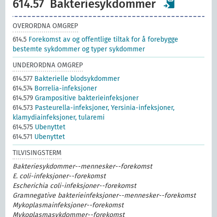
614.57
Bakteriesykdommer
OVERORDNA OMGREP
614.5
Forekomst av og offentlige tiltak for å forebygge
bestemte sykdommer og typer sykdommer
UNDERORDNA OMGREP
614.577
Bakterielle blodsykdommer
614.574
Borrelia-infeksjoner
614.579
Grampositive bakterieinfeksjoner
614.573
Pasteurella-infeksjoner, Yersinia-infeksjoner,
klamydiainfeksjoner, tularemi
614.575
Ubenyttet
614.571
Ubenyttet
TILVISINGSTERM
Bakteriesykdommer--mennesker--forekomst
E. coli-infeksjoner--forekomst
Escherichia coli-infeksjoner--forekomst
Gramnegative bakterieinfeksjoner--mennesker--forekomst
Mykoplasmainfeksjoner--forekomst
Mykoplasmasykdommer--forekomst