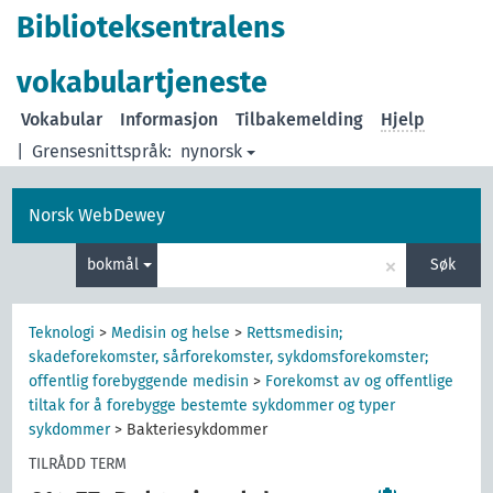
Biblioteksentralens
vokabulartjeneste
Vokabular
Informasjon
Tilbakemelding
Hjelp
|
Grensesnittspråk:
nynorsk
Norsk WebDewey
×
bokmål
Søk
Teknologi
>
Medisin og helse
>
Rettsmedisin;
skadeforekomster, sårforekomster, sykdomsforekomster;
offentlig forebyggende medisin
>
Forekomst av og offentlige
tiltak for å forebygge bestemte sykdommer og typer
sykdommer
>
Bakteriesykdommer
TILRÅDD TERM