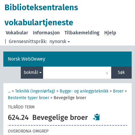
Biblioteksentralens
vokabulartjeneste
Vokabular
Informasjon
Tilbakemelding
Hjelp
|
Grensesnittspråk:
nynorsk
Norsk WebDewey
×
bokmål
Søk
...
>
Teknikk (ingeniørfag)
>
Bygge- og anleggsteknikk
>
Broer
>
Bestemte typer broer
>
Bevegelige broer
TILRÅDD TERM
624.24
Bevegelige broer
OVERORDNA OMGREP