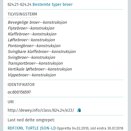
624.21-624.24
Bestemte typer broer
TILVISINGSTERM
Bevegelige broer--konstruksjon
Flytebroer--konstruksjon
Klaffebroer--konstruksjon
Løftebroer--konstruksjon
Pontongbroer--konstruksjon
Svingbare klaffebroer--konstruksjon
Svingbroer--konstruksjon
Transportbroer--konstruksjon
Vertikale løftebroer--konstruksjon
Vippebroer--konstruksjon
IDENTIFIKATOR
ocd00156597
URI
http://dewey.info/class/624.24/e23/
Last ned dette omgrepet:
RDF/XML
TURTLE
JSON-LD
Oppretta 04.02.2010, sist endra 30.07.2018