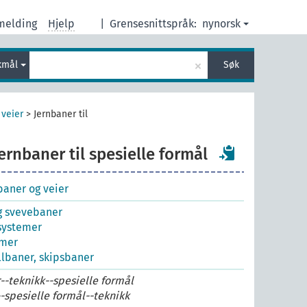
melding
Hjelp
|
Grensesnittspråk:
nynorsk
×
kmål
Søk
 veier
>
Jernbaner til
ernbaner til spesielle formål
baner og veier
g svevebaner
systemer
emer
llbaner, skipsbaner
-teknikk--spesielle formål
-spesielle formål--teknikk