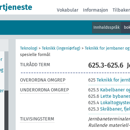
rtjeneste
Vokabular
Informasjon
Tilbake
Innhaldsspråk
bo
v
Teknologi
>
Teknikk (ingeniørfag)
>
Teknikk for jernbaner og
r
spesielle formål
er
625.3-625.6
J
TILRÅDD TERM
og
OVERORDNA OMGREP
625
Teknikk for jern
UNDERORDNA OMGREP
625.5
Kabelbaner o
er
625.6
Lette bybane
625.4
Lokaltogsyst
625.3
Skråbaner, fje
TILVISINGSTERM
Jernbaneterminaler-
Rullende materiell-