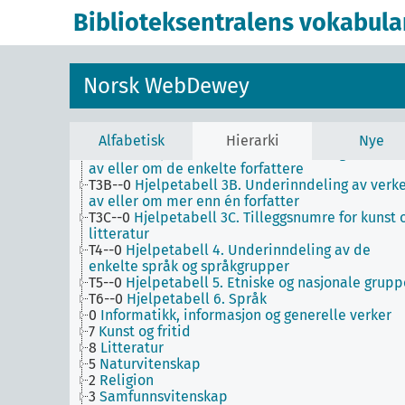
Biblioteksentralens vokabula
1
Filosofi og psykologi
9
Historie og geografi
T1--0
Hjelpetabell 1. Generell forminndeling
T2--0
Hjelpetabell 2. Geografiske områder,
Norsk WebDewey
historiske perioder, biografier
T3--0
Hjelpetabell 3. Underinndeling av kunst, a
de enkelte språks litteraturer, av bestemte
litterære former
Alfabetisk
Hierarki
Nye
T3A--0
Hjelpetabell 3A. Underinndeling av verke
av eller om de enkelte forfattere
T3B--0
Hjelpetabell 3B. Underinndeling av verk
av eller om mer enn én forfatter
T3C--0
Hjelpetabell 3C. Tilleggsnumre for kunst 
litteratur
T4--0
Hjelpetabell 4. Underinndeling av de
enkelte språk og språkgrupper
T5--0
Hjelpetabell 5. Etniske og nasjonale grupp
T6--0
Hjelpetabell 6. Språk
0
Informatikk, informasjon og generelle verker
7
Kunst og fritid
8
Litteratur
5
Naturvitenskap
2
Religion
3
Samfunnsvitenskap