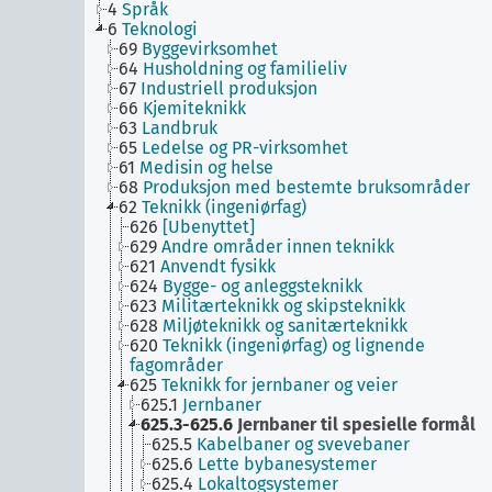
4
Språk
6
Teknologi
69
Byggevirksomhet
64
Husholdning og familieliv
67
Industriell produksjon
66
Kjemiteknikk
63
Landbruk
65
Ledelse og PR-virksomhet
61
Medisin og helse
68
Produksjon med bestemte bruksområder
62
Teknikk (ingeniørfag)
626
[Ubenyttet]
629
Andre områder innen teknikk
621
Anvendt fysikk
624
Bygge- og anleggsteknikk
623
Militærteknikk og skipsteknikk
628
Miljøteknikk og sanitærteknikk
620
Teknikk (ingeniørfag) og lignende
fagområder
625
Teknikk for jernbaner og veier
625.1
Jernbaner
625.3-625.6
Jernbaner til spesielle formål
625.5
Kabelbaner og svevebaner
625.6
Lette bybanesystemer
625.4
Lokaltogsystemer