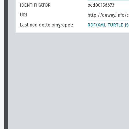
IDENTIFIKATOR
ocd00156673
URI
http://dewey.info/c
Last ned dette omgrepet:
RDF/XML
TURTLE
J