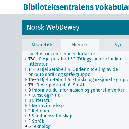
9
Historie og geografi
Biblioteksentralens vokabula
T1--0
Hjelpetabell 1. Generell forminndeling
T2--0
Hjelpetabell 2. Geografiske områder,
historiske perioder, biografier
T3--0
Hjelpetabell 3. Underinndeling av kunst, a
Norsk WebDewey
de enkelte språks litteraturer, av bestemte
litterære former
T3A--0
Hjelpetabell 3A. Underinndeling av verke
av eller om de enkelte forfattere
Alfabetisk
Hierarki
Nye
T3B--0
Hjelpetabell 3B. Underinndeling av verk
av eller om mer enn én forfatter
T3C--0
Hjelpetabell 3C. Tilleggsnumre for kunst 
litteratur
T4--0
Hjelpetabell 4. Underinndeling av de
enkelte språk og språkgrupper
T5--0
Hjelpetabell 5. Etniske og nasjonale grupp
T6--0
Hjelpetabell 6. Språk
0
Informatikk, informasjon og generelle verker
7
Kunst og fritid
8
Litteratur
5
Naturvitenskap
2
Religion
3
Samfunnsvitenskap
4
Språk
6
Teknologi