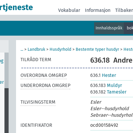
rtjeneste
Vokabular
Informasjon
Tilbake
v
Innhaldsspråk
bo
r
...
>
Landbruk
>
Husdyrhold
>
Bestemte typer husdyr
>
Hest
er
636.18
Andre
TILRÅDD TERM
og
OVERORDNA OMGREP
636.1
Hester
er
UNDERORDNA OMGREP
636.183
Muldyr
636.182
Tamesler
TILVISINGSTERM
Esler
Esler--husdyrhold
Sebraer--husdyrhol
IDENTIFIKATOR
ocd00158492