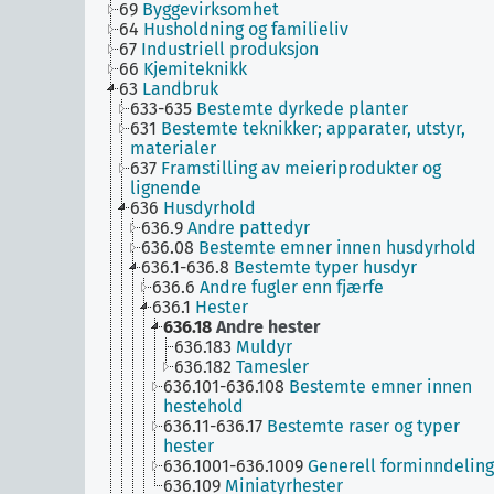
69
Byggevirksomhet
64
Husholdning og familieliv
67
Industriell produksjon
66
Kjemiteknikk
63
Landbruk
633-635
Bestemte dyrkede planter
631
Bestemte teknikker; apparater, utstyr,
materialer
637
Framstilling av meieriprodukter og
lignende
636
Husdyrhold
636.9
Andre pattedyr
636.08
Bestemte emner innen husdyrhold
636.1-636.8
Bestemte typer husdyr
636.6
Andre fugler enn fjærfe
636.1
Hester
636.18
Andre hester
636.183
Muldyr
636.182
Tamesler
636.101-636.108
Bestemte emner innen
hestehold
636.11-636.17
Bestemte raser og typer
hester
636.1001-636.1009
Generell forminndeling
636.109
Miniatyrhester