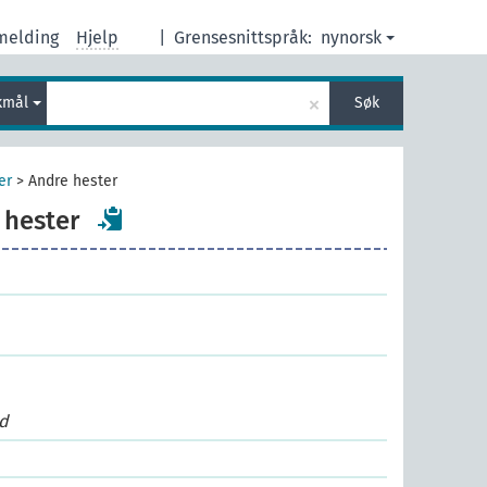
melding
Hjelp
|
Grensesnittspråk:
nynorsk
×
kmål
Søk
er
>
Andre hester
 hester
d