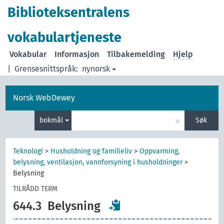
Biblioteksentralens
vokabulartjeneste
Vokabular
Informasjon
Tilbakemelding
Hjelp
|
Grensesnittspråk:
nynorsk
Norsk WebDewey
×
bokmål
Søk
Teknologi
>
Husholdning og familieliv
>
Oppvarming,
belysning, ventilasjon, vannforsyning i husholdninger
>
Belysning
TILRÅDD TERM
644.3
Belysning