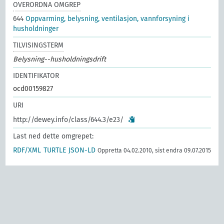
OVERORDNA OMGREP
644
Oppvarming, belysning, ventilasjon, vannforsyning i
husholdninger
TILVISINGSTERM
Belysning--husholdningsdrift
IDENTIFIKATOR
ocd00159827
URI
http://dewey.info/class/644.3/e23/
Last ned dette omgrepet:
RDF/XML
TURTLE
JSON-LD
Oppretta 04.02.2010, sist endra 09.07.2015