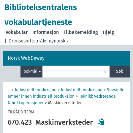
Biblioteksentralens
vokabulartjeneste
Vokabular
Informasjon
Tilbakemelding
Hjelp
|
Grensesnittspråk:
nynorsk
Norsk WebDewey
×
bokmål
Søk
...
>
Industriell produksjon
>
Industriell produksjon
>
Spesielle
emner innen industriell produksjon
>
Teknikk vedrørende
fabrikkoperasjoner
>
Maskinverksteder
TILRÅDD TERM
670.423
Maskinverksteder