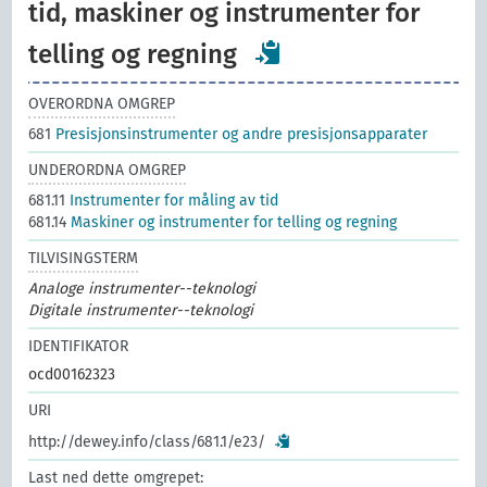
tid, maskiner og instrumenter for
telling og regning
OVERORDNA OMGREP
681
Presisjonsinstrumenter og andre presisjonsapparater
UNDERORDNA OMGREP
681.11
Instrumenter for måling av tid
681.14
Maskiner og instrumenter for telling og regning
TILVISINGSTERM
Analoge instrumenter--teknologi
Digitale instrumenter--teknologi
IDENTIFIKATOR
ocd00162323
URI
http://dewey.info/class/681.1/e23/
Last ned dette omgrepet: