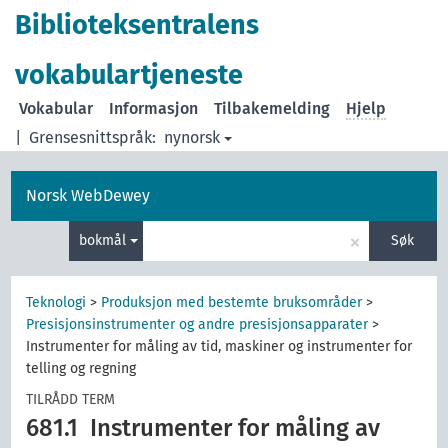
Biblioteksentralens
vokabulartjeneste
Vokabular
Informasjon
Tilbakemelding
Hjelp
|
Grensesnittspråk:
nynorsk
Norsk WebDewey
×
bokmål
Søk
Teknologi
>
Produksjon med bestemte bruksområder
>
Presisjonsinstrumenter og andre presisjonsapparater
>
Instrumenter for måling av tid, maskiner og instrumenter for
telling og regning
TILRÅDD TERM
681.1
Instrumenter for måling av