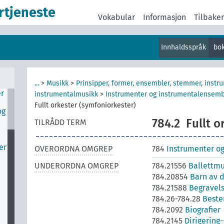
rtjeneste
Vokabular
Informasjon
Tilbake
Innhaldsspråk
bo
v
r
...
>
Musikk
>
Prinsipper, former, ensembler, stemmer, instr
er
instrumentalmusikk
>
Instrumenter og instrumentalensembl
Fullt orkester (symfoniorkester)
og
784.2
Fullt o
TILRÅDD TERM
er
OVERORDNA OMGREP
784
Instrumenter og
UNDERORDNA OMGREP
784.21556
Ballettmu
784.20854
Barn av d
784.21588
Begravel
784.26-784.28
Beste
784.2092
Biografier
784.2145
Dirigering