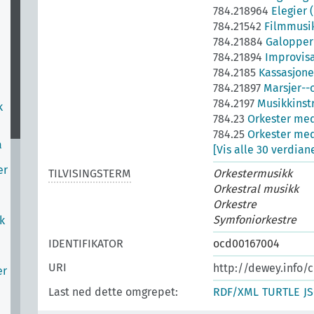
784.218964
Elegier 
784.21542
Filmmusi
784.21884
Galopper
784.21894
Improvisa
784.2185
Kassasjone
784.21897
Marsjer--
784.2197
Musikkinst
k
784.23
Orkester med 
784.25
Orkester med
å
[Vis alle 30 verdian
er
TILVISINGSTERM
Orkestermusikk
Orkestral musikk
Orkestre
Symfoniorkestre
k
IDENTIFIKATOR
ocd00167004
URI
http://dewey.info/c
er
Last ned dette omgrepet:
RDF/XML
TURTLE
J