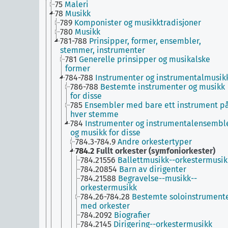
75
Maleri
78
Musikk
789
Komponister og musikktradisjoner
780
Musikk
781-788
Prinsipper, former, ensembler,
stemmer, instrumenter
781
Generelle prinsipper og musikalske
former
784-788
Instrumenter og instrumentalmusik
786-788
Bestemte instrumenter og musikk
for disse
785
Ensembler med bare ett instrument p
hver stemme
784
Instrumenter og instrumentalensembl
og musikk for disse
784.3-784.9
Andre orkestertyper
784.2
Fullt orkester (symfoniorkester)
784.21556
Ballettmusikk--orkestermusik
784.20854
Barn av dirigenter
784.21588
Begravelse--musikk--
orkestermusikk
784.26-784.28
Bestemte soloinstrument
med orkester
784.2092
Biografier
784.2145
Dirigering--orkestermusikk