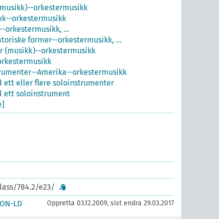
(musikk)--orkestermusikk
kk--orkestermusikk
--orkestermusikk, …
toriske former--orkestermusikk, …
r (musikk)--orkestermusikk
orkestermusikk
rumenter--Amerika--orkestermusikk
ett eller flere soloinstrumenter
 ett soloinstrument
e]
lass/784.2/e23/
SON-LD
Oppretta 03.12.2009, sist endra 29.03.2017