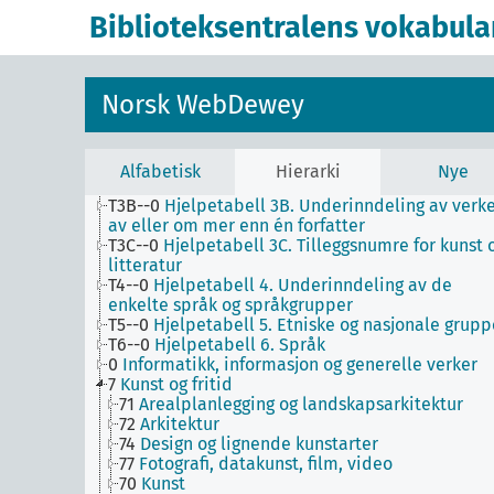
1
Filosofi og psykologi
Biblioteksentralens vokabula
9
Historie og geografi
T1--0
Hjelpetabell 1. Generell forminndeling
T2--0
Hjelpetabell 2. Geografiske områder,
historiske perioder, biografier
Norsk WebDewey
T3--0
Hjelpetabell 3. Underinndeling av kunst, a
de enkelte språks litteraturer, av bestemte
litterære former
T3A--0
Hjelpetabell 3A. Underinndeling av verke
Alfabetisk
Hierarki
Nye
av eller om de enkelte forfattere
T3B--0
Hjelpetabell 3B. Underinndeling av verk
av eller om mer enn én forfatter
T3C--0
Hjelpetabell 3C. Tilleggsnumre for kunst 
litteratur
T4--0
Hjelpetabell 4. Underinndeling av de
enkelte språk og språkgrupper
T5--0
Hjelpetabell 5. Etniske og nasjonale grupp
T6--0
Hjelpetabell 6. Språk
0
Informatikk, informasjon og generelle verker
7
Kunst og fritid
71
Arealplanlegging og landskapsarkitektur
72
Arkitektur
74
Design og lignende kunstarter
77
Fotografi, datakunst, film, video
70
Kunst