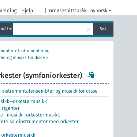
melding
Hjelp
|
Grensesnittspråk:
nynorsk
×
kmål
Søk
umenter
>
Instrumenter og
er og musikk for disse
>
rkester (symfoniorkester)
 instrumentalensembler og musikk for disse
sikk--orkestermusikk
irigenter
se--musikk--orkestermusikk
mte soloinstrumenter med orkester
--orkestermusikk