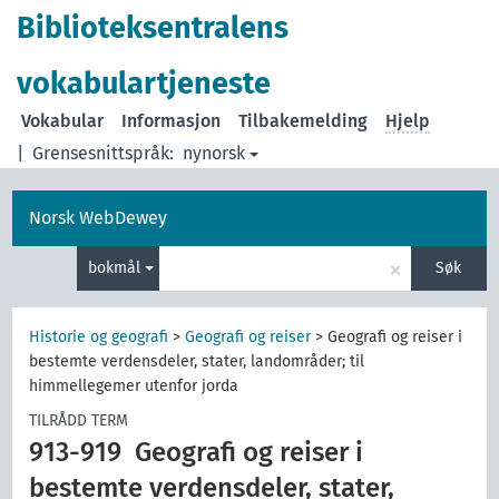
Biblioteksentralens
vokabulartjeneste
Vokabular
Informasjon
Tilbakemelding
Hjelp
|
Grensesnittspråk:
nynorsk
Norsk WebDewey
×
bokmål
Søk
Historie og geografi
>
Geografi og reiser
>
Geografi og reiser i
bestemte verdensdeler, stater, landområder; til
himmellegemer utenfor jorda
TILRÅDD TERM
913-919
Geografi og reiser i
bestemte verdensdeler, stater,