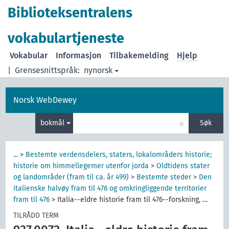
Biblioteksentralens
vokabulartjeneste
Vokabular
Informasjon
Tilbakemelding
Hjelp
|
Grensesnittspråk:
nynorsk
Norsk WebDewey
×
bokmål
Søk
...
>
Bestemte verdensdelers, staters, lokalområders historie;
historie om himmellegemer utenfor jorda
>
Oldtidens stater
og landområder (fram til ca. år 499)
>
Bestemte steder
>
Den
italienske halvøy fram til 476 og omkringliggende territorier
fram til 476
>
Italia--eldre historie fram til 476--forskning, …
TILRÅDD TERM