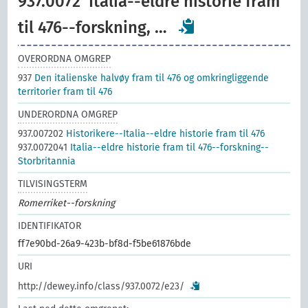
937.0072
Italia--eldre historie fram
til 476--forskning, …
OVERORDNA OMGREP
937
Den italienske halvøy fram til 476 og omkringliggende
territorier fram til 476
UNDERORDNA OMGREP
937.007202
Historikere--Italia--eldre historie fram til 476
937.0072041
Italia--eldre historie fram til 476--forskning--
Storbritannia
TILVISINGSTERM
Romerriket--forskning
IDENTIFIKATOR
ff7e90bd-26a9-423b-bf8d-f5be61876bde
URI
http://dewey.info/class/937.0072/e23/