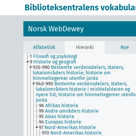
Biblioteksentralens vokabula
Norsk WebDewey
Alfabetisk
Hierarki
Nye
1
Filosofi og psykologi
9
Historie og geografi
930-990
Bestemte verdensdelers, staters,
lokalområders historie; historie om
himmellegemer utenfor jorda
940-990
Bestemte verdensdelers, staters,
lokalområders historie i middelalderen og
nyere tid; historie om himmellegemer utenfo
jorda
96
Afrikas historie
99
Andre områders historie
95
Asias historie
94
Europas historie
97
Nord-Amerikas historie
970
Nord-Amerikas historie