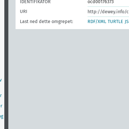
IDENTIFIKATOR
ocd00176373
URI
http://dewey.info/c
Last ned dette omgrepet:
RDF/XML
TURTLE
J
v
r
er
og