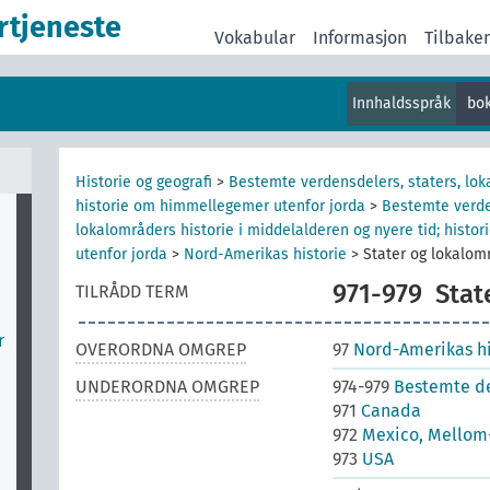
rtjeneste
Vokabular
Informasjon
Tilbake
Innhaldsspråk
bo
Historie og geografi
>
Bestemte verdensdelers, staters, lok
historie om himmellegemer utenfor jorda
>
Bestemte verde
lokalområders historie i middelalderen og nyere tid; hist
utenfor jorda
>
Nord-Amerikas historie
>
Stater og lokalom
971-979
Stat
TILRÅDD TERM
r
OVERORDNA OMGREP
97
Nord-Amerikas hi
UNDERORDNA OMGREP
974-979
Bestemte de
971
Canada
972
Mexico, Mellom
973
USA