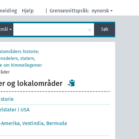
melding
Hjelp
|
Grensesnittspråk:
nynorsk
×
kmål
Søk
alområders historie;
nsdelers, staters,
orie om himmellegemer
råder
er og lokalområder
storie
lstater i USA
-Amerika, Vestindia, Bermuda