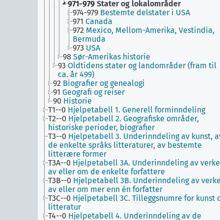
971-979
Stater og lokalområder
974-979
Bestemte delstater i USA
971
Canada
972
Mexico, Mellom-Amerika, Vestindia,
Bermuda
973
USA
98
Sør-Amerikas historie
93
Oldtidens stater og landområder (fram til
ca. år 499)
92
Biografier og genealogi
91
Geografi og reiser
90
Historie
T1--0
Hjelpetabell 1. Generell forminndeling
T2--0
Hjelpetabell 2. Geografiske områder,
historiske perioder, biografier
T3--0
Hjelpetabell 3. Underinndeling av kunst, a
de enkelte språks litteraturer, av bestemte
litterære former
T3A--0
Hjelpetabell 3A. Underinndeling av verke
av eller om de enkelte forfattere
T3B--0
Hjelpetabell 3B. Underinndeling av verk
av eller om mer enn én forfatter
T3C--0
Hjelpetabell 3C. Tilleggsnumre for kunst 
litteratur
T4--0
Hjelpetabell 4. Underinndeling av de