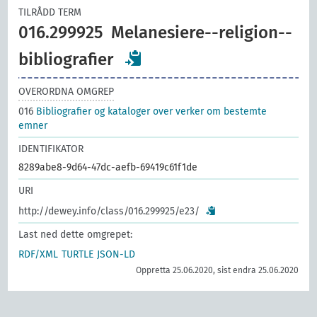
TILRÅDD TERM
016.299925
Melanesiere--religion--
bibliografier
OVERORDNA OMGREP
016
Bibliografier og kataloger over verker om bestemte
emner
IDENTIFIKATOR
8289abe8-9d64-47dc-aefb-69419c61f1de
URI
http://dewey.info/class/016.299925/e23/
Last ned dette omgrepet:
RDF/XML
TURTLE
JSON-LD
Oppretta 25.06.2020, sist endra 25.06.2020