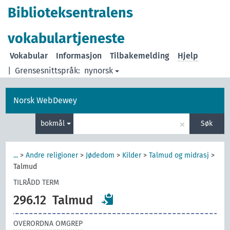
Biblioteksentralens
vokabulartjeneste
Vokabular
Informasjon
Tilbakemelding
Hjelp
|
Grensesnittspråk:
nynorsk
Norsk WebDewey
×
bokmål
Søk
...
>
Andre religioner
>
Jødedom
>
Kilder
>
Talmud og midrasj
>
Talmud
TILRÅDD TERM
296.12
Talmud
OVERORDNA OMGREP