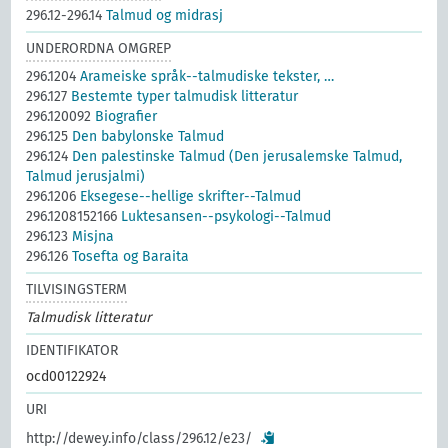
296.12-296.14
Talmud og midrasj
UNDERORDNA OMGREP
296.1204
Arameiske språk--talmudiske tekster, …
296.127
Bestemte typer talmudisk litteratur
296.120092
Biografier
296.125
Den babylonske Talmud
296.124
Den palestinske Talmud (Den jerusalemske Talmud,
Talmud jerusjalmi)
296.1206
Eksegese--hellige skrifter--Talmud
296.1208152166
Luktesansen--psykologi--Talmud
296.123
Misjna
296.126
Tosefta og Baraita
TILVISINGSTERM
Talmudisk litteratur
IDENTIFIKATOR
ocd00122924
URI
http://dewey.info/class/296.12/e23/