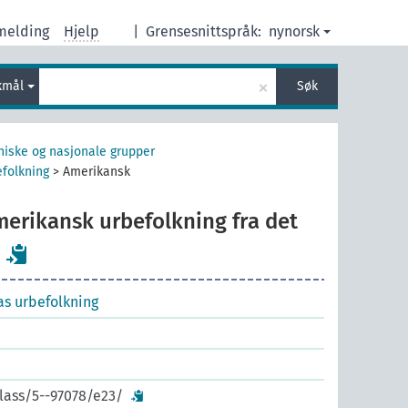
melding
Hjelp
|
Grensesnittspråk:
nynorsk
×
kmål
Søk
iske og nasjonale grupper
folkning
>
Amerikansk
erikansk urbefolkning fra det
s urbefolkning
lass/5--97078/e23/