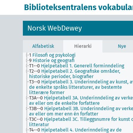
Biblioteksentralens vokabula
Norsk WebDewey
Alfabetisk
Hierarki
Nye
1
Filosofi og psykologi
9
Historie og geografi
T1--0
Hjelpetabell 1. Generell forminndeling
T2--0
Hjelpetabell 2. Geografiske områder,
historiske perioder, biografier
T3--0
Hjelpetabell 3. Underinndeling av kunst, a
de enkelte språks litteraturer, av bestemte
litterære former
T3A--0
Hjelpetabell 3A. Underinndeling av verke
av eller om de enkelte forfattere
T3B--0
Hjelpetabell 3B. Underinndeling av verk
av eller om mer enn én forfatter
T3C--0
Hjelpetabell 3C. Tilleggsnumre for kunst 
litteratur
T4--0
Hjelpetabell 4. Underinndeling av de