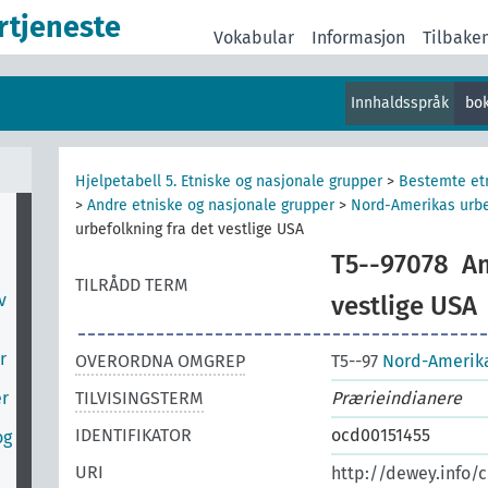
rtjeneste
Vokabular
Informasjon
Tilbake
Innhaldsspråk
bo
Hjelpetabell 5. Etniske og nasjonale grupper
>
Bestemte etn
>
Andre etniske og nasjonale grupper
>
Nord-Amerikas urbe
urbefolkning fra det vestlige USA
T5--97078
Am
TILRÅDD TERM
v
vestlige USA
r
OVERORDNA OMGREP
T5--97
Nord-Amerika
er
TILVISINGSTERM
Prærieindianere
IDENTIFIKATOR
ocd00151455
og
URI
http://dewey.info/c