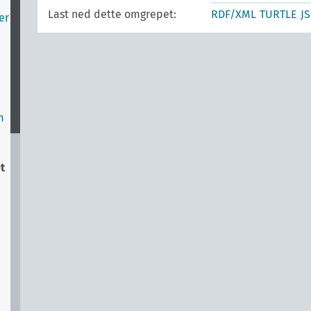
Last ned dette omgrepet:
RDF/XML
TURTLE
J
er
m
t