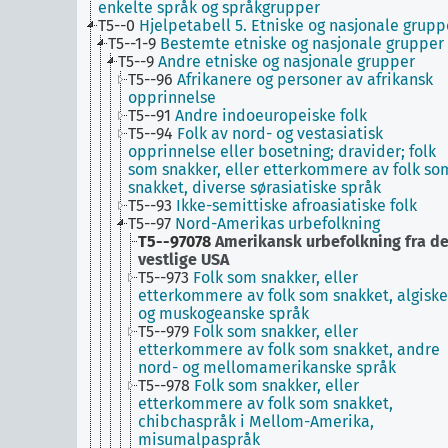
enkelte språk og språkgrupper
T5--0
Hjelpetabell 5. Etniske og nasjonale grupp
T5--1-9
Bestemte etniske og nasjonale grupper
T5--9
Andre etniske og nasjonale grupper
T5--96
Afrikanere og personer av afrikansk
opprinnelse
T5--91
Andre indoeuropeiske folk
T5--94
Folk av nord- og vestasiatisk
opprinnelse eller bosetning; dravider; folk
som snakker, eller etterkommere av folk so
snakket, diverse sørasiatiske språk
T5--93
Ikke-semittiske afroasiatiske folk
T5--97
Nord-Amerikas urbefolkning
T5--97078
Amerikansk urbefolkning fra de
vestlige USA
T5--973
Folk som snakker, eller
etterkommere av folk som snakket, algiske
og muskogeanske språk
T5--979
Folk som snakker, eller
etterkommere av folk som snakket, andre
nord- og mellomamerikanske språk
T5--978
Folk som snakker, eller
etterkommere av folk som snakket,
chibchaspråk i Mellom-Amerika,
misumalpaspråk