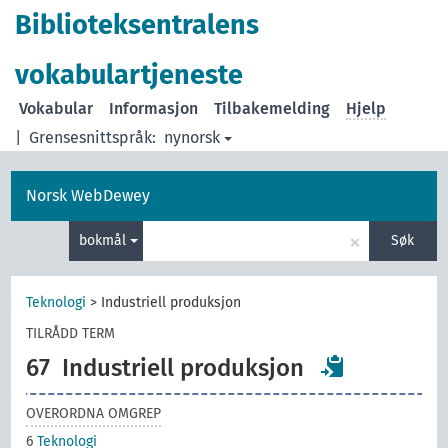
Biblioteksentralens
vokabulartjeneste
Vokabular
Informasjon
Tilbakemelding
Hjelp
|
Grensesnittspråk:
nynorsk
Norsk WebDewey
×
bokmål
Søk
Teknologi
>
Industriell produksjon
TILRÅDD TERM
67
Industriell produksjon
OVERORDNA OMGREP
6
Teknologi