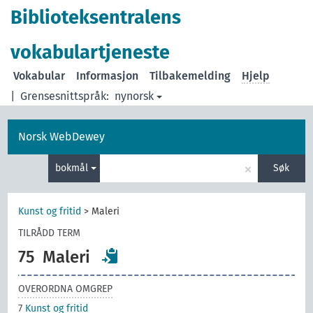
Biblioteksentralens
vokabulartjeneste
Vokabular
Informasjon
Tilbakemelding
Hjelp
|
Grensesnittspråk:
nynorsk
Norsk WebDewey
×
bokmål
Søk
Kunst og fritid
>
Maleri
TILRÅDD TERM
75
Maleri
OVERORDNA OMGREP
7
Kunst og fritid