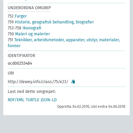
UNDERORDNA OMGREP
752
Farger
759
Historie, geografisk behandling, biografier
753-758
Ikonografi
750
Maleri og malerier
751
Teknikker, arbeidsmetoder, apparater, utstyr, materialer,
former
IDENTIFIKATOR
ocd00253484
URI
http://dewey.info/class/75/e23/
Last ned dette omgrepet:
RDF/XML
TURTLE
JSON-LD
Oppretta 04.02.2010, sist endra 04.06.2018