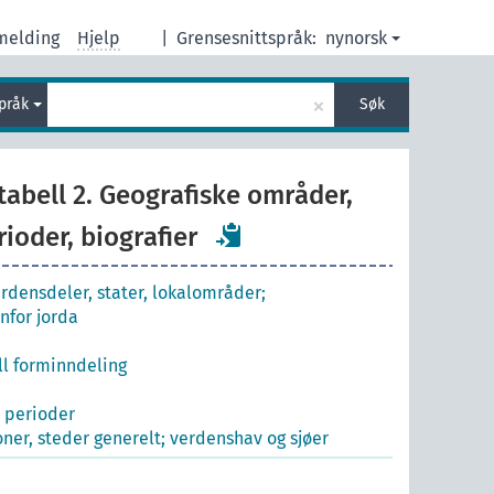
melding
Hjelp
|
Grensesnittspråk:
nynorsk
×
språk
Søk
tabell 2. Geografiske områder,
rioder, biografier
rdensdeler, stater, lokalområder;
for jorda
l forminndeling
e perioder
ner, steder generelt; verdenshav og sjøer