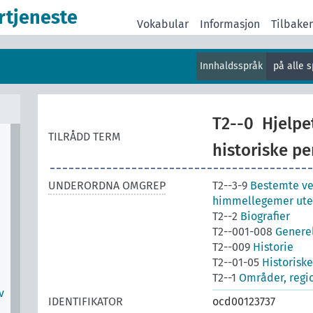
rtjeneste
Vokabular
Informasjon
Tilbake
Innhaldsspråk
på alle 
T2--0
Hjelpe
TILRÅDD TERM
historiske pe
UNDERORDNA OMGREP
T2--3-9
Bestemte ve
himmellegemer uten
T2--2
Biografier
T2--001-008
Generel
T2--009
Historie
T2--01-05
Historisk
T2--1
Områder, regio
v
IDENTIFIKATOR
ocd00123737