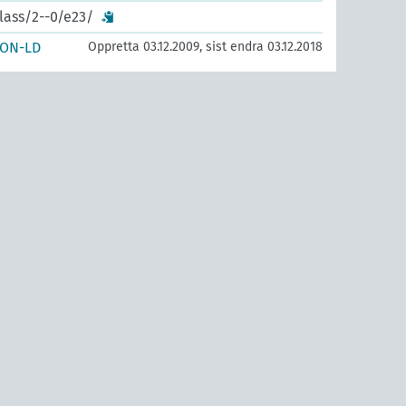
lass/2--0/e23/
SON-LD
Oppretta 03.12.2009, sist endra 03.12.2018