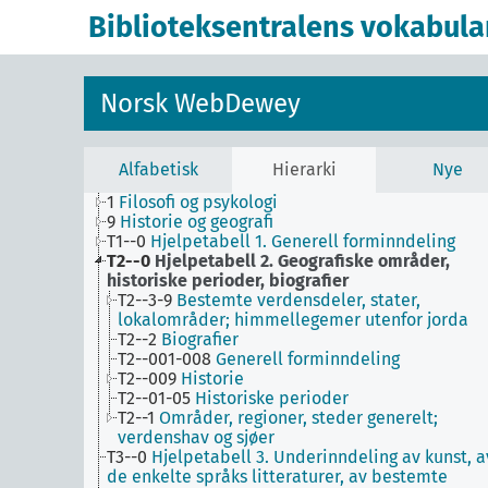
Biblioteksentralens vokabula
Norsk WebDewey
Alfabetisk
Hierarki
Nye
1
Filosofi og psykologi
9
Historie og geografi
T1--0
Hjelpetabell 1. Generell forminndeling
T2--0
Hjelpetabell 2. Geografiske områder,
historiske perioder, biografier
T2--3-9
Bestemte verdensdeler, stater,
lokalområder; himmellegemer utenfor jorda
T2--2
Biografier
T2--001-008
Generell forminndeling
T2--009
Historie
T2--01-05
Historiske perioder
T2--1
Områder, regioner, steder generelt;
verdenshav og sjøer
T3--0
Hjelpetabell 3. Underinndeling av kunst, a
de enkelte språks litteraturer, av bestemte