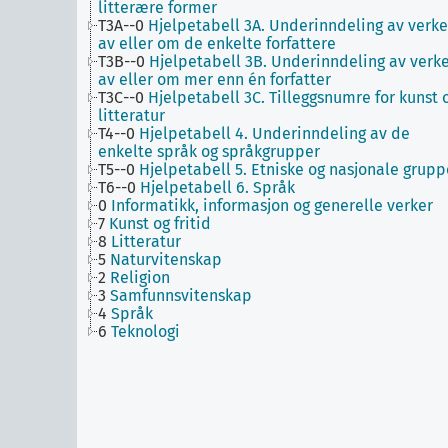
litterære former
T3A--0
Hjelpetabell 3A. Underinndeling av verke
av eller om de enkelte forfattere
T3B--0
Hjelpetabell 3B. Underinndeling av verk
av eller om mer enn én forfatter
T3C--0
Hjelpetabell 3C. Tilleggsnumre for kunst 
litteratur
T4--0
Hjelpetabell 4. Underinndeling av de
enkelte språk og språkgrupper
T5--0
Hjelpetabell 5. Etniske og nasjonale grupp
T6--0
Hjelpetabell 6. Språk
0
Informatikk, informasjon og generelle verker
7
Kunst og fritid
8
Litteratur
5
Naturvitenskap
2
Religion
3
Samfunnsvitenskap
4
Språk
6
Teknologi