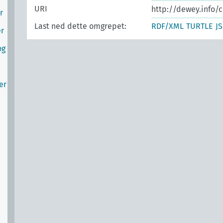
URI
http://dewey.info/c
r
Last ned dette omgrepet:
RDF/XML
TURTLE
J
er
og
er