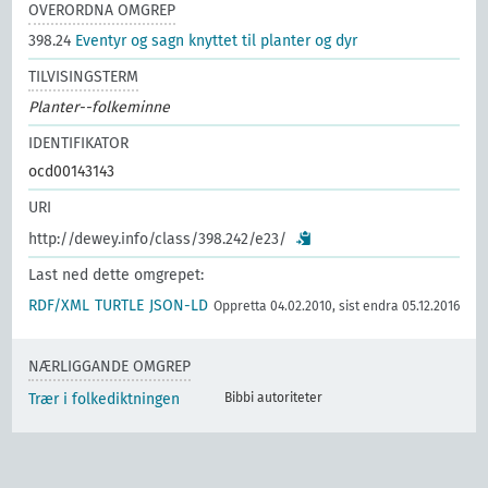
OVERORDNA OMGREP
398.24
Eventyr og sagn knyttet til planter og dyr
TILVISINGSTERM
Planter--folkeminne
IDENTIFIKATOR
ocd00143143
URI
http://dewey.info/class/398.242/e23/
Last ned dette omgrepet:
RDF/XML
TURTLE
JSON-LD
Oppretta 04.02.2010, sist endra 05.12.2016
NÆRLIGGANDE OMGREP
Trær i folkediktningen
Bibbi autoriteter