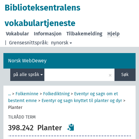
Biblioteksentralens
vokabulartjeneste
Vokabular
Informasjon
Tilbakemelding
Hjelp
|
Grensesnittspråk:
nynorsk
Norsk WebDewey
×
på alle språk
Søk
...
>
Folkeminne
>
Folkediktning
>
Eventyr og sagn om et
bestemt emne
>
Eventyr og sagn knyttet til planter og dyr
>
Planter
TILRÅDD TERM
398.242
Planter