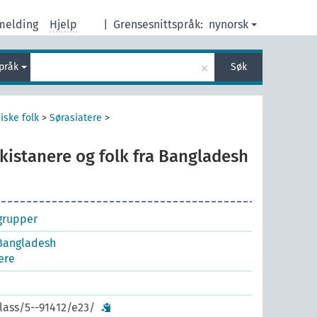
melding
Hjelp
|
Grensesnittspråk:
nynorsk
×
språk
Søk
iske folk
>
Sørasiatere
>
kistanere og folk fra Bangladesh
grupper
 Bangladesh
ere
lass/5--91412/e23/