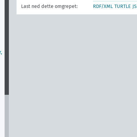
Last ned dette omgrepet:
RDF/XML
TURTLE
J
r,