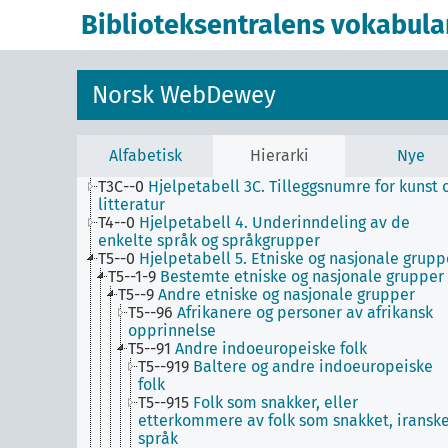
T1--0
Hjelpetabell 1. Generell forminndeling
Biblioteksentralens vokabula
T2--0
Hjelpetabell 2. Geografiske områder,
historiske perioder, biografier
T3--0
Hjelpetabell 3. Underinndeling av kunst, a
de enkelte språks litteraturer, av bestemte
Norsk WebDewey
litterære former
T3A--0
Hjelpetabell 3A. Underinndeling av verke
av eller om de enkelte forfattere
T3B--0
Hjelpetabell 3B. Underinndeling av verk
Alfabetisk
Hierarki
Nye
av eller om mer enn én forfatter
T3C--0
Hjelpetabell 3C. Tilleggsnumre for kunst 
litteratur
T4--0
Hjelpetabell 4. Underinndeling av de
enkelte språk og språkgrupper
T5--0
Hjelpetabell 5. Etniske og nasjonale grupp
T5--1-9
Bestemte etniske og nasjonale grupper
T5--9
Andre etniske og nasjonale grupper
T5--96
Afrikanere og personer av afrikansk
opprinnelse
T5--91
Andre indoeuropeiske folk
T5--919
Baltere og andre indoeuropeiske
folk
T5--915
Folk som snakker, eller
etterkommere av folk som snakket, iransk
språk