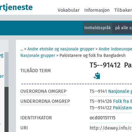
rtjeneste
Vokabular
Informasjon
Tilbake
v
Innhaldsspråk
på alle 
r
er
...
>
Andre etniske og nasjonale grupper
>
Andre indoeurope
og
Nasjonale grupper
>
Pakistanere og folk fra Bangladesh
T5--91412
Pa
TILRÅDD TERM
er
OVERORDNA OMGREP
T5--9141
Nasjonale 
UNDERORDNA OMGREP
T5--914126
Folk fra
T5--914122
Pakistan
IDENTIFIKATOR
ocd00151115
e
URI
http://dewey.info/c