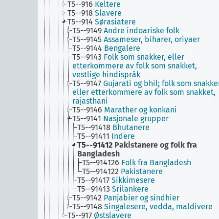
T5--916
Keltere
T5--918
Slavere
T5--914
Sørasiatere
T5--9149
Andre indoariske folk
T5--9145
Assameser, biharer, oriyaer
T5--9144
Bengalere
T5--9143
Folk som snakker, eller
etterkommere av folk som snakket,
vestlige hindispråk
T5--9147
Gujarati og bhil; folk som snakke
eller etterkommere av folk som snakket,
rajasthani
T5--9146
Marather og konkani
T5--9141
Nasjonale grupper
T5--91418
Bhutanere
T5--91411
Indere
T5--91412
Pakistanere og folk fra
Bangladesh
T5--914126
Folk fra Bangladesh
T5--914122
Pakistanere
T5--91417
Sikkimesere
T5--91413
Srilankere
T5--9142
Panjabier og sindhier
T5--9148
Singalesere, vedda, maldivere
T5--917
Østslavere