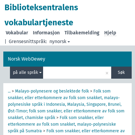
Biblioteksentralens
vokabulartjeneste
Vokabular
Informasjon
Tilbakemelding
Hjelp
|
Grensesnittspråk:
nynorsk
Norsk WebDewey
×
på alle språk
Søk
...
>
Malayo-polynesere og beslektede folk
>
Folk som
snakker, eller etterkommere av folk som snakket, malayo-
polynesiske språk i Indonesia, Malaysia, Singapore, Brunei,
Øst-Timor; folk som snakker, eller etterkommere av folk som
snakket, chamiske språk
>
Folk som snakker, eller
etterkommere av folk som snakket, malayo-polynesiske
språk på Sumatra
>
Folk som snakker, eller etterkommere av