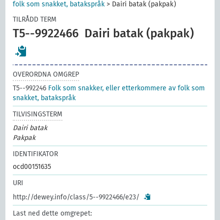
folk som snakket, batakspråk
>
Dairi batak (pakpak)
TILRÅDD TERM
T5--9922466
Dairi batak (pakpak)
OVERORDNA OMGREP
T5--992246
Folk som snakker, eller etterkommere av folk som
snakket, batakspråk
TILVISINGSTERM
Dairi batak
Pakpak
IDENTIFIKATOR
ocd00151635
URI
http://dewey.info/class/5--9922466/e23/
Last ned dette omgrepet: