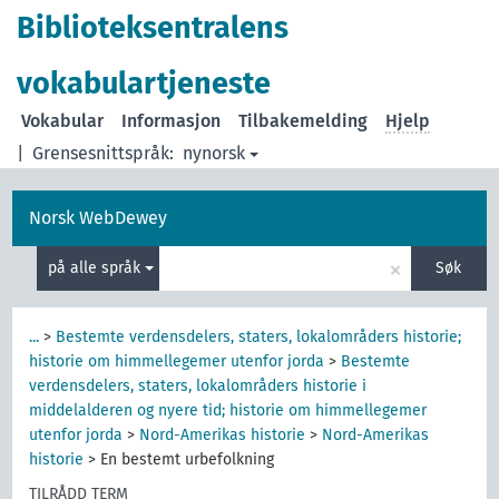
Biblioteksentralens
vokabulartjeneste
Vokabular
Informasjon
Tilbakemelding
Hjelp
|
Grensesnittspråk:
nynorsk
Norsk WebDewey
×
på alle språk
Søk
...
>
Bestemte verdensdelers, staters, lokalområders historie;
historie om himmellegemer utenfor jorda
>
Bestemte
verdensdelers, staters, lokalområders historie i
middelalderen og nyere tid; historie om himmellegemer
utenfor jorda
>
Nord-Amerikas historie
>
Nord-Amerikas
historie
>
En bestemt urbefolkning
TILRÅDD TERM