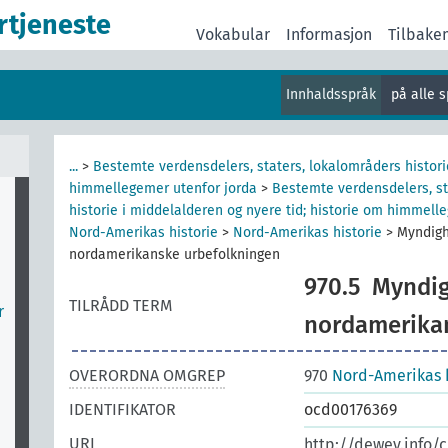
rtjeneste
Vokabular
Informasjon
Tilbake
Innhaldsspråk
på alle 
...
>
Bestemte verdensdelers, staters, lokalområders histori
himmellegemer utenfor jorda
>
Bestemte verdensdelers, st
historie i middelalderen og nyere tid; historie om himmell
Nord-Amerikas historie
>
Nord-Amerikas historie
>
Myndigh
nordamerikanske urbefolkningen
970.5
Myndig
TILRÅDD TERM
r
nordamerika
OVERORDNA OMGREP
970
Nord-Amerikas h
IDENTIFIKATOR
ocd00176369
URI
http://dewey.info/c