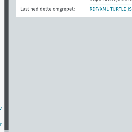
Last ned dette omgrepet:
RDF/XML
TURTLE
J
v
r