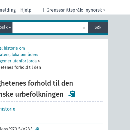
melding
Hjelp
|
Grensesnittspråk:
nynorsk
×
språk
Søk
e; historie om
aters, lokalområders
egemer utenfor jorda
>
etenes forhold til den
hetenes forhold til den
nske urbefolkningen
istorie
lass/970.5/e23/