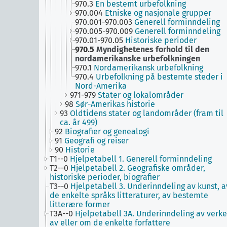
970.3
En bestemt urbefolkning
970.004
Etniske og nasjonale grupper
970.001-970.003
Generell forminndeling
970.005-970.009
Generell forminndeling
970.01-970.05
Historiske perioder
970.5
Myndighetenes forhold til den
nordamerikanske urbefolkningen
970.1
Nordamerikansk urbefolkning
970.4
Urbefolkning på bestemte steder i
Nord-Amerika
971-979
Stater og lokalområder
98
Sør-Amerikas historie
93
Oldtidens stater og landområder (fram til
ca. år 499)
92
Biografier og genealogi
91
Geografi og reiser
90
Historie
T1--0
Hjelpetabell 1. Generell forminndeling
T2--0
Hjelpetabell 2. Geografiske områder,
historiske perioder, biografier
T3--0
Hjelpetabell 3. Underinndeling av kunst, a
de enkelte språks litteraturer, av bestemte
litterære former
T3A--0
Hjelpetabell 3A. Underinndeling av verke
av eller om de enkelte forfattere