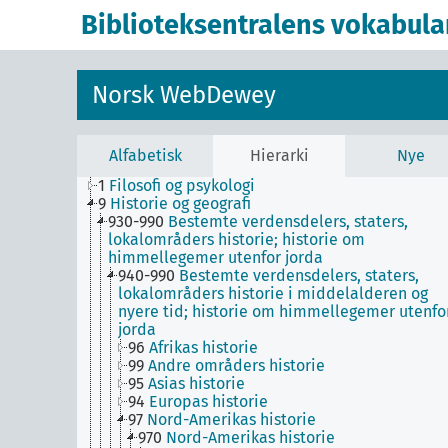
Biblioteksentralens vokabula
Norsk WebDewey
Alfabetisk
Hierarki
Nye
1
Filosofi og psykologi
9
Historie og geografi
930-990
Bestemte verdensdelers, staters,
lokalområders historie; historie om
himmellegemer utenfor jorda
940-990
Bestemte verdensdelers, staters,
lokalområders historie i middelalderen og
nyere tid; historie om himmellegemer utenfo
jorda
96
Afrikas historie
99
Andre områders historie
95
Asias historie
94
Europas historie
97
Nord-Amerikas historie
970
Nord-Amerikas historie